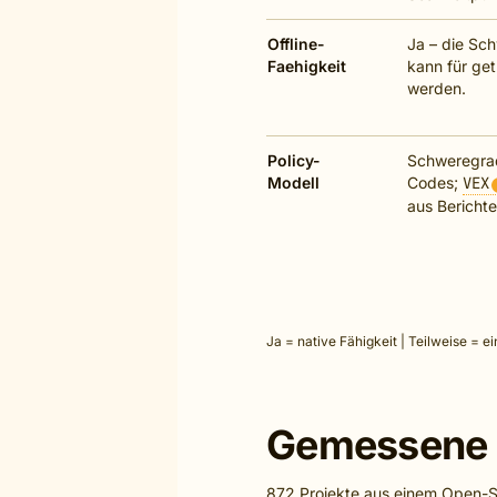
Offline-
Ja – die Sc
Faehigkeit
kann für ge
werden.
Policy-
Schweregrad
Modell
Codes;
VEX
aus Berichte
Ja = native Fähigkeit | Teilweise = 
Gemessene E
872 Projekte aus einem Open-So