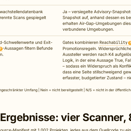
hwachstellendatenbank
Ja – versiegelte Advisory-Snapshots
trennte Scans gespiegelt
Snapshot auf, anhand dessen es b
erhalten Air-Gap-Umgebungen dies
verbundene Umgebungen.
-Schwellenwerte und Exit-
Gates kombinieren
Reachability
?
-Aussagen filtern Befunde
Promotionsregeln. Widersprüchlich
?
n.
Aussteller werden nach K4 aufgelös
Logik, in der eine Aussage True, Fa
– sodass ein Widerspruch als Konflik
dass eine Seite stillschweigend gew
erfasster, budgetierter Zustand – n
eingeschränkter Umfang | Nein = nicht bereitgestellt | N/S = nicht in der öffent
rgebnisse: vier Scanner, 
urce-Manifest mit 1.002 Projekten, jedes aus dem Quellcode zu ei