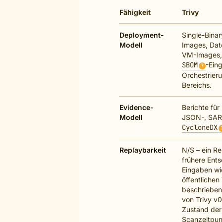
Fähigkeit
Trivy
Deployment-
Single-Binar
Modell
Images, Dat
VM-Images, 
SBOM
-Ein
?
Orchestrieru
Bereichs.
Evidence-
Berichte für
Modell
JSON-, SAR
CycloneDX
Replaybarkeit
N/S – ein Re
frühere Ents
Eingaben wie
öffentlichen
beschrieben.
von Trivy v
Zustand de
Scanzeitpun