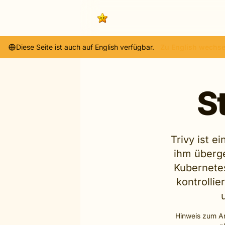
Diese Seite ist auch auf English verfügbar.
Zu English wechse
St
Trivy ist e
ihm überge
Kubernete
kontrolli
Hinweis zum An