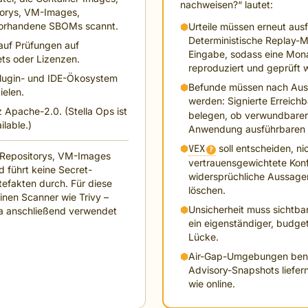
nachweisen?“ lautet:
torys, VM-Images,
vorhandene SBOMs scannt.
⬢
Urteile müssen erneut ausf
Deterministische Replay-Ma
auf Prüfungen auf
Eingabe, sodass eine Mona
ets oder Lizenzen.
reproduziert und geprüft 
Plugin- und IDE-Ökosystem
⬢
Befunde müssen nach Ausnu
ielen.
werden: Signierte Erreichb
 Apache-2.0. (Stella Ops ist
belegen, ob verwundbarer
lable.)
Anwendung ausführbaren P
⬢
VEX
soll entscheiden, ni
?
t-Repositorys, VM-Images
vertrauensgewichtete Konfl
 führt keine Secret-
widersprüchliche Aussagen
tefakten durch. Für diese
löschen.
nen Scanner wie Trivy –
⬢
Unsicherheit muss sichtba
la anschließend verwendet
ein eigenständiger, budgeti
Lücke.
⬢
Air-Gap-Umgebungen benöt
Advisory-Snapshots liefern 
wie online.