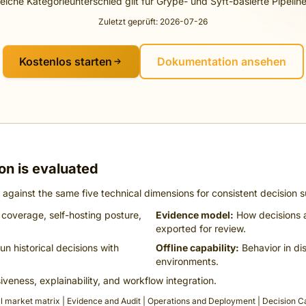
leiche Kategorieunterschied gilt für Grype- und Syft-basierte Pipeline
Zuletzt geprüft: 2026-07-26
Kostenlos starten
Dokumentation ansehen
on is evaluated
against the same five technical dimensions for consistent decision s
coverage, self-hosting posture,
Evidence model:
How decisions ar
exported for review.
run historical decisions with
Offline capability:
Behavior in di
environments.
veness, explainability, and workflow integration.
ll market matrix
|
Evidence and Audit
|
Operations and Deployment
|
Decision C