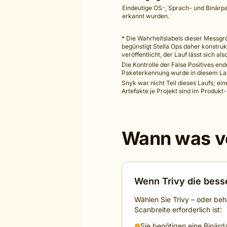
Eindeutige OS-, Sprach- und Binärp
erkannt wurden.
* Die Wahrheitslabels dieser Messgr
begünstigt Stella Ops daher konstru
veröffentlicht, der Lauf lässt sich al
Die Kontrolle der False Positives ende
Paketerkennung wurde in diesem Lauf
Snyk war nicht Teil dieses Laufs; e
Artefakte je Projekt sind im Produkt-
Wann was v
Wenn Trivy die besse
Wählen Sie Trivy – oder beh
Scanbreite erforderlich ist:
⬢
Sie benötigen eine Binärd