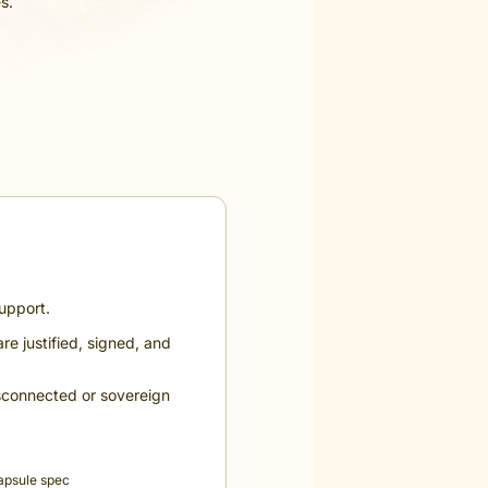
s.
upport.
e justified, signed, and
sconnected or sovereign
apsule spec