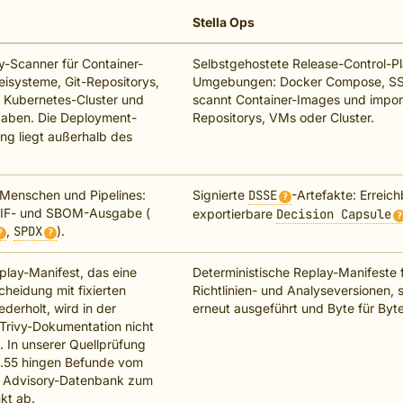
Stella Ops
y-Scanner für Container-
Selbstgehostete Release-Control-Pl
eisysteme, Git-Repositorys,
Umgebungen: Docker Compose, SS
Kubernetes-Cluster und
scannt Container-Images und impor
gaben. Die Deployment-
Repositorys, VMs oder Cluster.
ng liegt außerhalb des
 Menschen und Pipelines:
Signierte
DSSE
-Artefakte: Erreic
?
IF- und SBOM-Ausgabe (
exportierbare
Decision Capsule
?
,
SPDX
).
?
?
play-Manifest, das eine
Deterministische Replay-Manifeste 
cheidung mit fixierten
Richtlinien- und Analyseversionen, s
derholt, wird in der
erneut ausgeführt und Byte für Byt
 Trivy-Dokumentation nicht
 In unserer Quellprüfung
0.55 hingen Befunde vom
r Advisory-Datenbank zum
kt ab.