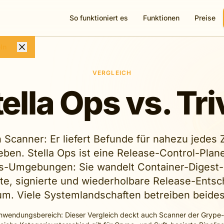
So funktioniert es
Funktionen
Preise
ln
VERGLEICH
ella Ops vs. Tr
in Scanner: Er liefert Befunde für nahezu jedes Z
ben. Stella Ops ist eine Release-Control-Plane
s-Umgebungen: Sie wandelt Container-Digest-
erte, signierte und wiederholbare Release-Ents
um. Viele Systemlandschaften betreiben beides
wendungsbereich: Dieser Vergleich deckt auch Scanner der Grype-