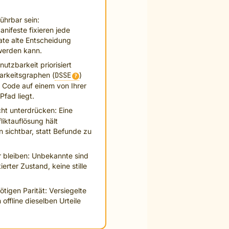
ührbar sein:
nifeste fixieren jede
te alte Entscheidung
werden kann.
tzbarkeit priorisiert
arkeitsgraphen (
DSSE
)
?
 Code auf einem von Ihrer
fad liegt.
cht unterdrücken: Eine
iktauflösung hält
 sichtbar, statt Befunde zu
r bleiben: Unbekannte sind
erter Zustand, keine stille
igen Parität: Versiegelte
offline dieselben Urteile