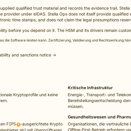
plied qualified trust material and records the evidence trail. Stella 
ice provider under eIDAS. Stella Ops does not itself provide qualified 
ectronic time stamps, and does not claim the legal presumptions reserv
ability before you depend on it. The HSM and its drivers remain cust
was die Software leisten kann. Zertifizierung, Validierung und Rechtswirkung hä
ability and sanctions notice →
Kritische Infrastruktur
tionale Kryptoprofile und keine
Energie-, Transport- und Telekom
ern.
Bereitstellungsentscheidung de
müssen.
Gesundheitswesen und Pharm
igen
FIPS
-ausgerichtete Krypto
Organisationen, die vertrauliche 
?
Offline-First-Betrieb erfordern u
elanbieter ab) mit überprüfbaren,