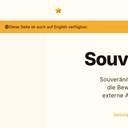
Diese Seite ist auch auf English verfügbar.
Zu English wechse
Souv
Souveränit
die Bew
externe A
Selbstg