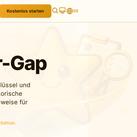
Kostenlos starten
DE
r-Gap
hlüssel und
torische
eweise für
Edition.