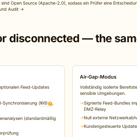
 sind Open Source (Apache-2.0), sodass ein Prüfer eine Entscheidu
und Audit →
r disconnected — the same
Air-Gap-Modus
 optionalen Feed-Updates
Vollständig isolierte Bereitst
sensible Umgebungen.
-Synchronisierung (
NVD
,
→
Signierte Feed-Bundles im
?
DMZ-Relay
)
→
Null externe Netzwerkabh
ttenanalysen (standardmäßig
→
Kundengesteuerte Updat
erprüfung