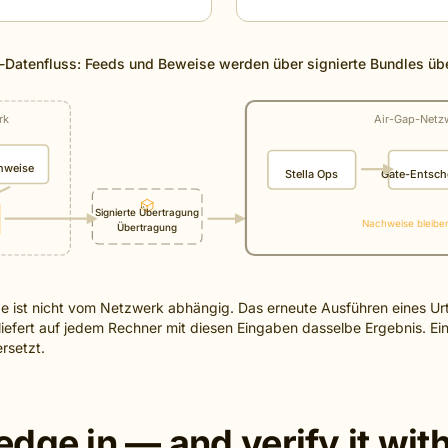
-Datenfluss: Feeds und Beweise werden über signierte Bundles üb
rk
Air-Gap-Netz
nweise
Stella Ops
Gate-Entsch
Signierte Übertragung
Nachweise bleiben
Übertragung
e ist nicht vom Netzwerk abhängig. Das erneute Ausführen eines Ur
iefert auf jedem Rechner mit diesen Eingaben dasselbe Ergebnis. Ei
ersetzt.
dge in — and verify it wit