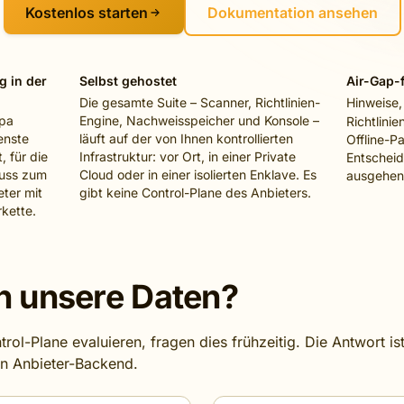
Kostenlos starten
Dokumentation ansehen
g in der
Selbst gehostet
Air-Gap-
Die gesamte Suite – Scanner, Richtlinien-
Hinweise
opa
Engine, Nachweisspeicher und Konsole –
Richtlini
enste
läuft auf der von Ihnen kontrollierten
Offline-P
 für die
Infrastruktur: vor Ort, in einer Private
Entschei
uss zum
Cloud oder in einer isolierten Enklave. Es
ausgehen
eter mit
gibt keine Control-Plane des Anbieters.
rkette.
 unsere Daten?
rol-Plane evaluieren, fragen dies frühzeitig. Die Antwort is
in Anbieter-Backend.