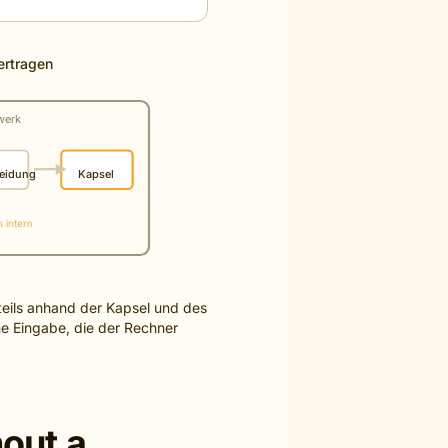
ertragen
werk
eidung
Kapsel
 intern
teils anhand der Kapsel und des
ne Eingabe, die der Rechner
hout a