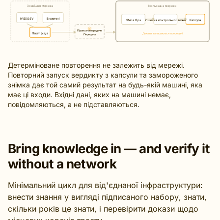
Зовнішня мережа
Ізольована мережа
NVD/OSV
Бюлетені
Stella Ops
Рішення контрольної точки
Капсула
Підписана передача
Пакет фідів
Докази залишаються всередині
Передача
Детерміноване повторення не залежить від мережі.
Повторний запуск вердикту з капсули та замороженого
знімка дає той самий результат на будь-якій машині, яка
має ці входи. Вхідні дані, яких на машині немає,
повідомляються, а не підставляються.
Bring knowledge in — and verify it
without a network
Мінімальний цикл для від'єднаної інфраструктури:
внести знання у вигляді підписаного набору, знати,
скільки років це знати, і перевірити докази щодо