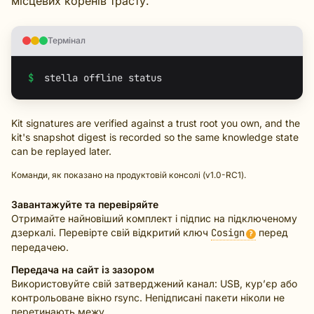
місцевих коренів трасту.
Термінал
$
Kit signatures are verified against a trust root you own, and the
kit's snapshot digest is recorded so the same knowledge state
can be replayed later.
Команди, як показано на продуктовій консолі (v1.0-RC1).
Завантажуйте та перевіряйте
Отримайте найновіший комплект і підпис на підключеному
дзеркалі. Перевірте свій відкритий ключ
Cosign
перед
?
передачею.
Передача на сайт із зазором
Використовуйте свій затверджений канал: USB, кур’єр або
контрольоване вікно rsync. Непідписані пакети ніколи не
перетинають межу.