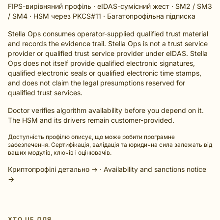
FIPS-вирівняний профіль · eIDAS-сумісний жест · SM2 / SM3
/ SM4 · HSM через PKCS#11 · Багатопрофільна підписка
Stella Ops consumes operator-supplied qualified trust material
and records the evidence trail. Stella Ops is not a trust service
provider or qualified trust service provider under eIDAS. Stella
Ops does not itself provide qualified electronic signatures,
qualified electronic seals or qualified electronic time stamps,
and does not claim the legal presumptions reserved for
qualified trust services.
Doctor verifies algorithm availability before you depend on it.
The HSM and its drivers remain customer-provided.
Доступність профілю описує, що може робити програмне
забезпечення. Сертифікація, валідація та юридична сила залежать від
ваших модулів, ключів і оцінювачів.
Криптопрофілі детально →
·
Availability and sanctions notice
→
ХТО ЦЕ ДЛЯ