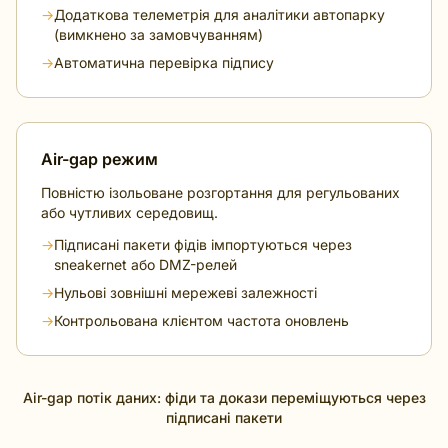
→
Додаткова телеметрія для аналітики автопарку
(вимкнено за замовчуванням)
→
Автоматична перевірка підпису
Air-gap режим
Повністю ізольоване розгортання для регульованих
або чутливих середовищ.
→
Підписані пакети фідів імпортуються через
sneakernet або DMZ-релей
→
Нульові зовнішні мережеві залежності
→
Контрольована клієнтом частота оновлень
Air-gap потік даних: фіди та докази переміщуються через
підписані пакети