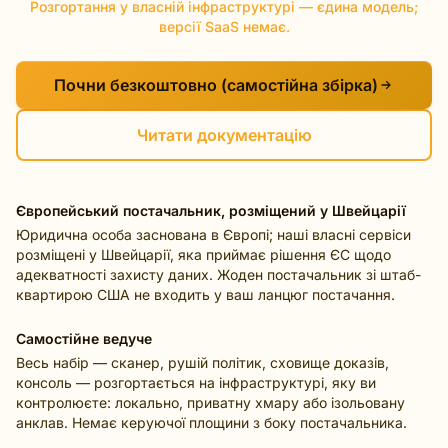
Розгортання у власній інфраструктурі — єдина модель;
версії SaaS немає.
Почни безкоштовно (самостійна збірка)
Читати документацію
Європейський постачальник, розміщений у Швейцарії
Юридична особа заснована в Європі; наші власні сервіси
розміщені у Швейцарії, яка приймає рішення ЄС щодо
адекватності захисту даних. Жоден постачальник зі штаб-
квартирою США не входить у ваш ланцюг постачання.
Самостійне ведуче
Весь набір — сканер, рушій політик, сховище доказів,
консоль — розгортається на інфраструктурі, яку ви
контролюєте: локально, приватну хмару або ізольовану
анклав. Немає керуючої площини з боку постачальника.