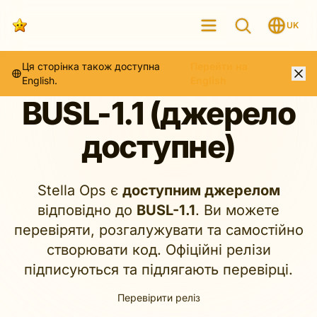
UK
Ця сторінка також доступна
Перейти на
English.
English
BUSL-1.1 (джерело
доступне)
Stella Ops є
доступним джерелом
відповідно до
BUSL-1.1
. Ви можете
перевіряти, розгалужувати та самостійно
створювати код. Офіційні релізи
підписуються та підлягають перевірці.
Перевірити реліз