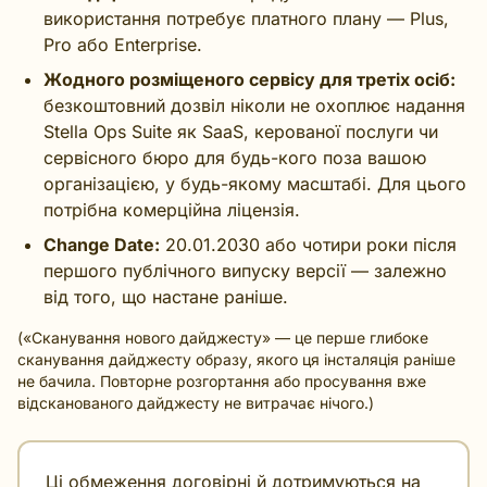
використання потребує платного плану — Plus,
Pro або Enterprise.
Жодного розміщеного сервісу для третіх осіб:
безкоштовний дозвіл ніколи не охоплює надання
Stella Ops Suite як SaaS, керованої послуги чи
сервісного бюро для будь-кого поза вашою
організацією, у будь-якому масштабі. Для цього
потрібна комерційна ліцензія.
Change Date:
20.01.2030 або чотири роки після
першого публічного випуску версії — залежно
від того, що настане раніше.
(«Сканування нового дайджесту» — це перше глибоке
сканування дайджесту образу, якого ця інсталяція раніше
не бачила. Повторне розгортання або просування вже
відсканованого дайджесту не витрачає нічого.)
Ці обмеження договірні й дотримуються на