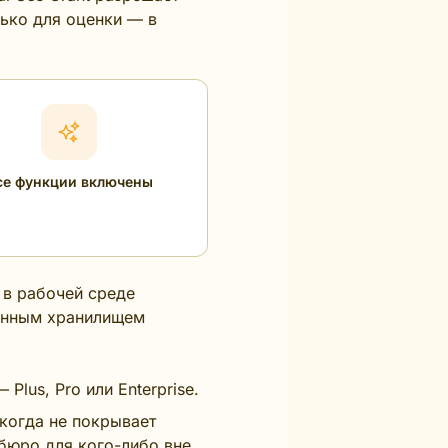
лько для оценки — в
се функции включены
 в рабочей среде
оянным хранилищем
Plus, Pro или Enterprise.
когда не покрывает
 бюро для кого-либо вне