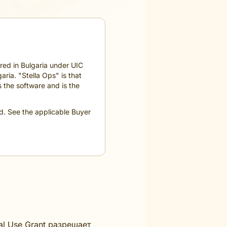
d in Bulgaria under UIC
aria. "Stella Ops" is that
the software and is the
rd. See the applicable Buyer
al Use Grant разрешает