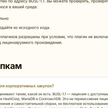
упен по адресу BUSL-1.1. Вы можете проверять, провер
юся в вашей среде.
ельно
дайте из исходного кода.
плагинов разрешены при условии, что плагин не включае
д лицензируемого произведения.
упкам
для корпоративных закупок?
оценивают таким, какой он есть. BUSL-1.1 — лицензия с доступн
 HashiCorp, MariaDB и CockroachDB. Это не пермиссивная лице
енения и самостоятельной сборки, но бесплатное использование