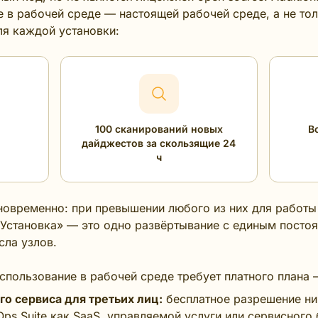
 в рабочей среде — настоящей рабочей среде, а не то
ля каждой установки:
100 сканирований новых
В
дайджестов за скользящие 24
ч
новременно: при превышении любого из них для работы
 «Установка» — это одно развёртывание с единым пост
сла узлов.
спользование в рабочей среде требует платного плана — 
о сервиса для третьих лиц:
бесплатное разрешение ни
 Ops Suite как SaaS, управляемой услуги или сервисного