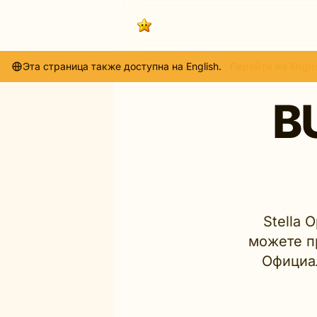
Эта страница также доступна на English.
Перейти на Engli
B
Stella 
можете пр
Официа