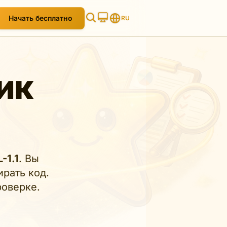
Начать бесплатно
RU
ик
-1.1
. Вы
ирать код.
оверке.