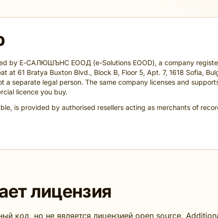
р
nsed by Е-САЛЮШЪНС ЕООД (e-Solutions EOOD), a company registere
t at 61 Bratya Buxton Blvd., Block B, Floor 5, Apt. 7, 1618 Sofia, Bulg
t a separate legal person. The same company licenses and supports 
cial licence you buy.
ble, is provided by authorised resellers acting as merchants of reco
ает лицензия
ый код, но не является лицензией open source. Addition