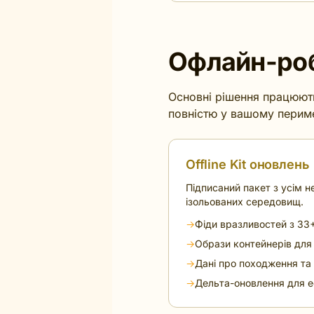
Офлайн-роб
Основні рішення працюють
повністю у вашому периме
Offline Kit оновлень
Підписаний пакет з усім 
ізольованих середовищ.
→
Фіди вразливостей з 33
→
Образи контейнерів для 
→
Дані про походження т
→
Дельта-оновлення для е