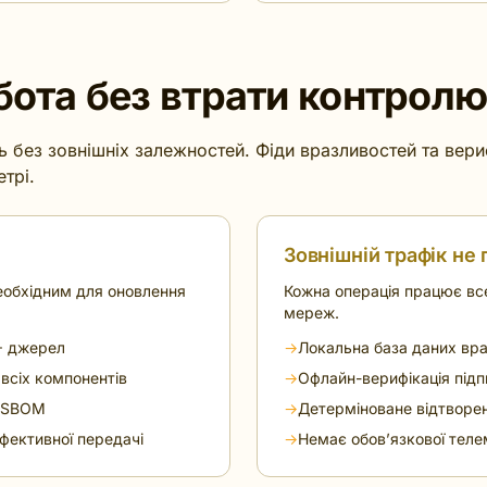
ота без втрати контрол
 без зовнішніх залежностей. Фіди вразливостей та вери
трі.
Зовнішній трафік не 
необхідним для оновлення
Кожна операція працює вс
мереж.
+ джерел
→
Локальна база даних вр
всіх компонентів
→
Офлайн-верифікація підп
а SBOM
→
Детерміноване відтворе
фективної передачі
→
Немає обов’язкової телем