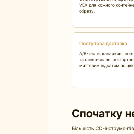
VEX для кожного контейн
образу.
Поступова доставка
A/B-тести, канаркові, поет
та синьо-зелені розгортан
миттєвим відкатом по ціля
Спочатку н
Більшість CD-інструментів