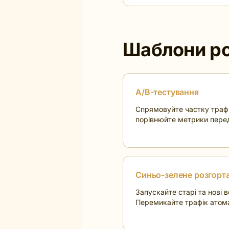
Шаблони ро
A/B-тестування
Спрямовуйте частку трафі
порівнюйте метрики пере
Синьо-зелене розгорт
Запускайте старі та нові в
Перемикайте трафік атома