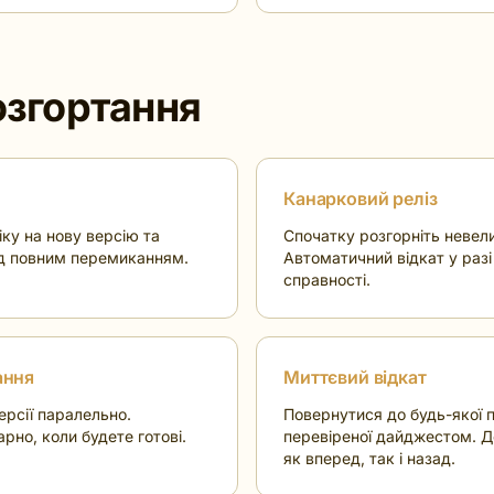
згортання
Канарковий реліз
ку на нову версію та
Спочатку розгорніть невел
д повним перемиканням.
Автоматичний відкат у раз
справності.
ання
Миттєвий відкат
ерсії паралельно.
Повернутися до будь-якої п
рно, коли будете готові.
перевіреної дайджестом. Д
як вперед, так і назад.