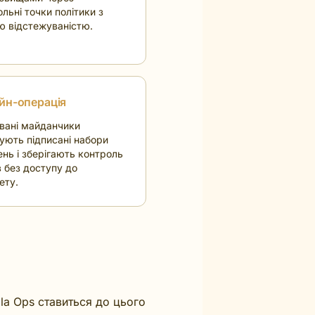
льні точки політики з
ю відстежуваністю.
йн-операція
овані майданчики
ують підписані набори
нь і зберігають контроль
в без доступу до
ету.
lla Ops ставиться до цього