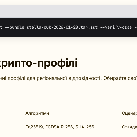
крипто-профілі
ні профілі для регіональної відповідності. Обирайте сво
Алгоритми
Сценар
Ед25519, ECDSA P-256, SHA-256
Станда