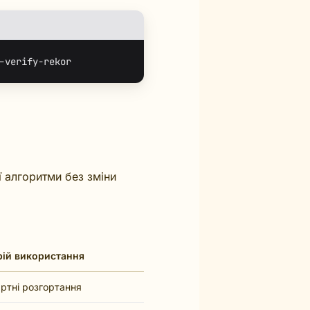
ї алгоритми без зміни
ій використання
ртні розгортання