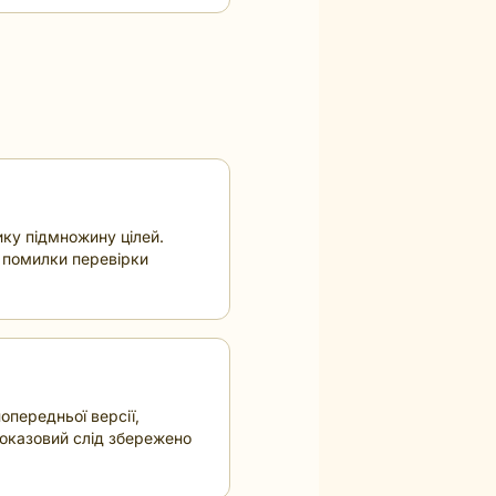
ику підмножину цілей.
і помилки перевірки
опередньої версії,
оказовий слід збережено