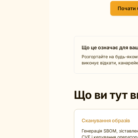
Почати 
Що це означає для ваш
Розгортайте на будь-якому
виконує відкати, канарейк
Що ви тут 
Сканування образів
Генерація SBOM, зіставле
CVE і керування операто