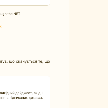
rough the.NET
х
нтує, що сканується те, що
вихідний дайджест, вхідні
ення в підписаних доказах.