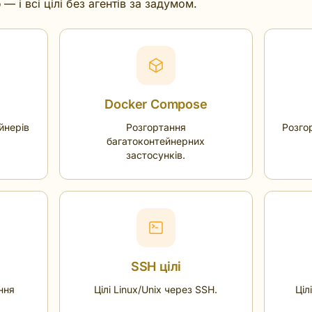
— і всі цілі без агентів за задумом.
Docker Compose
йнерів
Розгортання
Розго
багатоконтейнерних
застосунків.
SSH цілі
ння
Цілі Linux/Unix через SSH.
Ціл