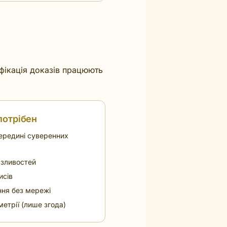
ю
фікація доказів працюють
потрібен
ередині суверенних
азливостей
исів
ння без мережі
етрії (лише згода)