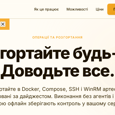
Як це працює
Можливості
Ціни
ОПЕРАЦІЇ ТА РОЗГОРТАННЯ
гортайте будь
Доводьте все.
ртайте в Docker, Compose, SSH і WinRM арте
овані за дайджестом. Виконання без агентів і
ою офлайн зберігають контроль у вашому се