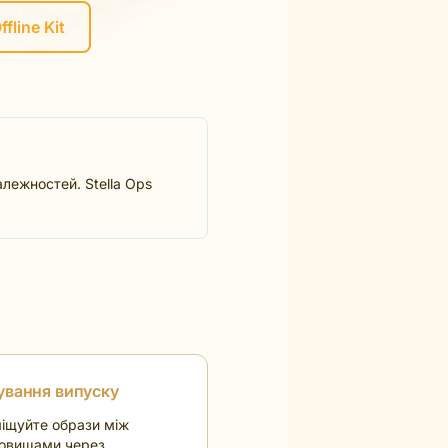
fline Kit
алежностей. Stella Ops
ування випуску
іщуйте образи між
овищами через