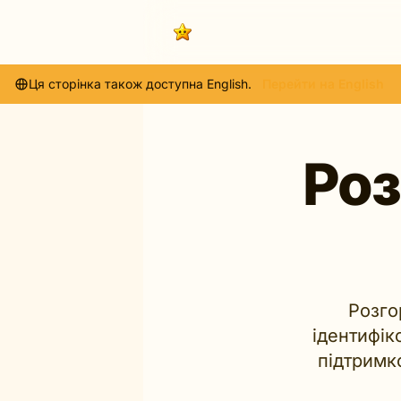
Ця сторінка також доступна English.
Перейти на English
Роз
Розго
ідентифік
підтримк