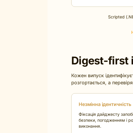
Scripted (.N
Digest-first
Кожен випуск ідентифікуєт
розгортається, а перевіря
Незмінна ідентичність
Фіксація дайджесту запоб
безпеки, погодженням і р
виконання.