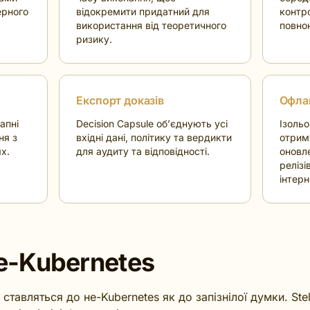
ерного
відокремити придатний для
контро
використання від теоретичного
повно
ризику.
Експорт доказів
Офла
апні
Decision Capsule об’єднують усі
Ізоль
ня з
вхідні дані, політику та вердикти
отрим
х.
для аудиту та відповідності.
оновле
релізі
інтерн
е-Kubernetes
 ставляться до не-Kubernetes як до запізнілої думки. Ste