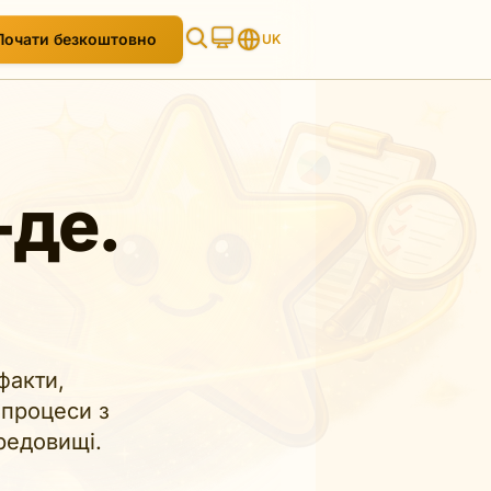
Почати безкоштовно
UK
-де.
факти,
 процеси з
редовищі.