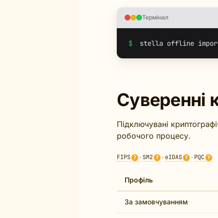
Термінал
$
Суверенні 
Підключувані криптографіч
робочого процесу.
FIPS
·
SM2
·
eIDAS
·
PQC
?
?
?
?
Профіль
За замовчуванням