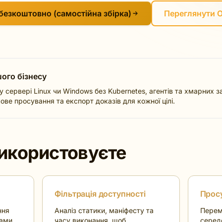
безкоштовно (самостійна збірка)
Переглянути Of
ого бізнесу
 сервері Linux чи Windows без Kubernetes, агентів та хмарних з
ове просування та експорт доказів для кожної цілі.
використовуєте
Фільтрація доступності
Прос
ння
Аналіз статики, маніфесту та
Перем
рами
часу виконання, щоб
серед