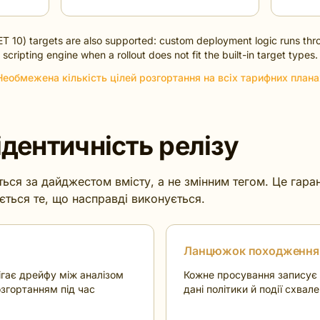
ET 10) targets are also supported: custom deployment logic runs th
scripting engine when a rollout does not fit the built-in target types.
Необмежена кількість цілей розгортання на всіх тарифних плана
 ідентичність релізу
ься за дайджестом вмісту, а не змінним тегом. Це гара
ється те, що насправді виконується.
Ланцюжок походження
ігає дрейфу між аналізом
Кожне просування записує 
озгортанням під час
дані політики й події схвал