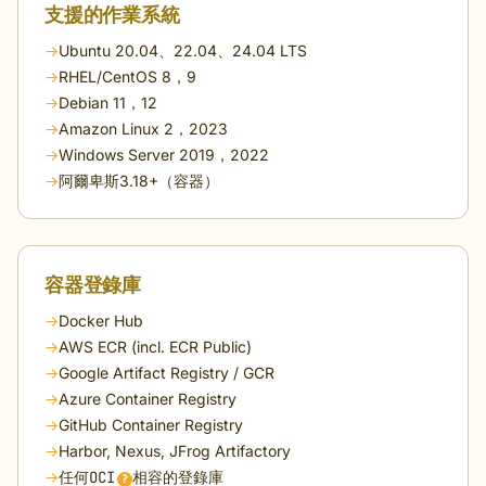
支援的作業系統
→
Ubuntu 20.04、22.04、24.04 LTS
→
RHEL/CentOS 8，9
→
Debian 11，12
→
Amazon Linux 2，2023
→
Windows Server 2019，2022
→
阿爾卑斯3.18+（容器）
容器登錄庫
→
Docker Hub
→
AWS ECR (incl. ECR Public)
→
Google Artifact Registry / GCR
→
Azure Container Registry
→
GitHub Container Registry
→
Harbor, Nexus, JFrog Artifactory
→
任何
OCI
相容的登錄庫
?