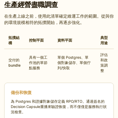
生產經營盡職調查
在生產上線之前，使用此清單確定維運工作的範圍。從與你
的環境規模相符的拓撲開始，再逐步強化。
拓撲結
典型
控制平面
資料平面
構
用途
評估
具有一個工
單個 Postgres、單
交付的
和政
作池的單節
個對象儲存、單個佇
bundle
策調
點服務
列/快取
整
備份和恢復
為 Postgres 和證據對象儲存定義 RPO/RTO。通過簽名的
Decision Capsule重播來驗證恢復，而不僅僅是服務執行狀
況檢查。