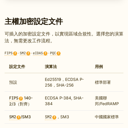
主權加密設定文件
可插入的加密設定文件，以實現區域合規性。選擇您的演算
法，無需更改工作流程。
FIPS
·
SM2
·
eIDAS
·
PQC
?
?
?
?
設定文件
演算法
用例
Ed25519，ECDSA P-
預設
標準部署
256，SHA-256
FIPS
140-
ECDSA P-384, SHA-
美國聯
?
384
邦/FedRAMP
2/3（對齊）
SM2
/SM3
SM2
，SM3
中國國家標準
?
?