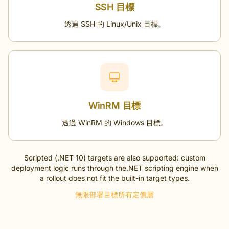
SSH 目標
透過 SSH 的 Linux/Unix 目標。
WinRM 目標
透過 WinRM 的 Windows 目標。
Scripted (.NET 10) targets are also supported: custom
deployment logic runs through the.NET scripting engine when
a rollout does not fit the built-in target types.
無限部署目標所有定價層