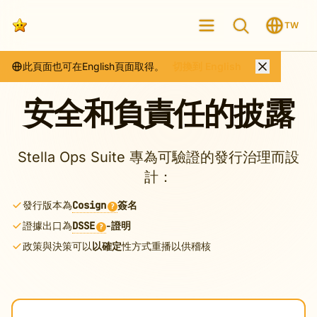
TW
此頁面也可在English頁面取得。
切換到 English
安全和負責任的披露
Stella Ops Suite 專為可驗證的發行治理而設
計：
發行版本為
Cosign
簽名
?
證據出口為
DSSE
-證明
?
政策與決策可以
以確定
性方式重播以供稽核