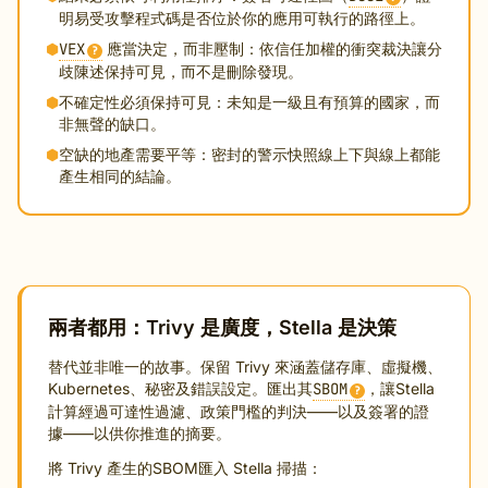
明易受攻擊程式碼是否位於你的應用可執行的路徑上。
⬢
VEX
應當決定，而非壓制：依信任加權的衝突裁決讓分
?
歧陳述保持可見，而不是刪除發現。
⬢
不確定性必須保持可見：未知是一級且有預算的國家，而
非無聲的缺口。
⬢
空缺的地產需要平等：密封的警示快照線上下與線上都能
產生相同的結論。
兩者都用：Trivy 是廣度，Stella 是決策
替代並非唯一的故事。保留 Trivy 來涵蓋儲存庫、虛擬機、
Kubernetes、秘密及錯誤設定。匯出其
SBOM
，讓Stella
?
計算經過可達性過濾、政策門檻的判決——以及簽署的證
據——以供你推進的摘要。
將 Trivy 產生的SBOM匯入 Stella 掃描：