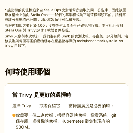
* 該指標的真值標籤來自 Stella Ops 比對引擎所讀取的同一公告庫，因此該層
級在構造上偏向 Stella Ops——我們的基準程式碼正是這樣歸類它的。語料庫
與評分規則均已公開，因此本次執行可以被複現。
誤報控制四方並列於 1.00：沒有任何工具產生已確認的誤報。本次執行僅對
Stella Ops 與 Trivy 評估了軟體套件發現。
Snyk 未參與本次執行；我們沒有與 Snyk 的實測比較。專案集、評分規則、稽
核規則與每個專案的產物發布在產品儲存庫的 tools/benchmarks/stella-vs-
trivy/ 目錄下。
何時使用哪個
當 Trivy 是更好的選擇時
選擇 Trivy——或者保留它——當掃描廣度是必要的時：
⬢
你需要一個二進位檔，掃描容器映像檔、檔案系統、git
儲存庫、虛擬機映像檔、Kubernetes 叢集和現有的
SBOM。