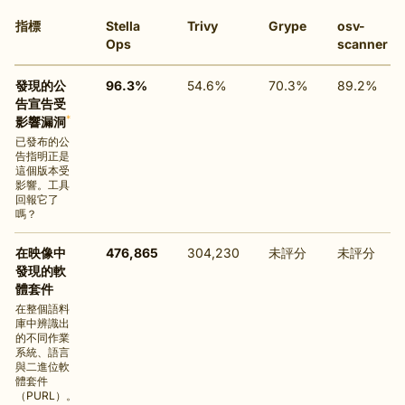
指標
Stella
Trivy
Grype
osv-
Ops
scanner
發現的公
96.3%
54.6%
70.3%
89.2%
告宣告受
*
影響漏洞
已發布的公
告指明正是
這個版本受
影響。工具
回報它了
嗎？
在映像中
476,865
304,230
未評分
未評分
發現的軟
體套件
在整個語料
庫中辨識出
的不同作業
系統、語言
與二進位軟
體套件
（PURL）。