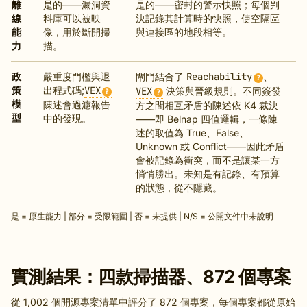
離
是的——漏洞資
是的——密封的警示快照；每個判
線
料庫可以被映
決記錄其計算時的快照，使空隔區
能
像，用於斷開掃
與連接區的地段相等。
力
描。
政
嚴重度門檻與退
閘門結合了
Reachability
、
?
策
出程式碼;
VEX
VEX
決策與晉級規則。不同簽發
?
?
模
陳述會過濾報告
方之間相互矛盾的陳述依 K4 裁決
型
中的發現。
——即 Belnap 四值邏輯，一條陳
述的取值為 True、False、
Unknown 或 Conflict——因此矛盾
會被記錄為衝突，而不是讓某一方
悄悄勝出。未知是有記錄、有預算
的狀態，從不隱藏。
是 = 原生能力 | 部分 = 受限範圍 | 否 = 未提供 | N/S = 公開文件中未說明
實測結果：四款掃描器、872 個專案
從 1,002 個開源專案清單中評分了 872 個專案，每個專案都從原始