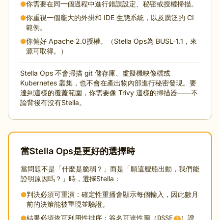
⬢
你需要在同一個過程中進行錯誤設定、秘密或授權掃描。
⬢
你重視一個龐大的外掛和 IDE 生態系統，以及廣泛的 CI
範例。
⬢
你偏好 Apache 2.0授權。（Stella Ops為 BUSL-1.1，來
源可取得。）
Stella Ops 不會掃描 git 儲存庫、虛擬機映像檔或
Kubernetes 叢集，也不會在產出物內部進行秘密發現。要
達到這樣的覆蓋範圍，你需要像 Trivy 這樣的掃描器——不
論背後有沒有Stella。
當Stella Ops是更好的選擇時
當問題不是「什麼是脆弱？」而是「願這艘船出動，我們能
證明原因嗎？」時，選擇Stella：
⬢
判決必須可重演：確定性重播會顯示每個輸入，因此數月
前的決策能被重現並驗證。
⬢
結果必須依可利用性排序：簽名可達性圖（
DSSE
）證
?