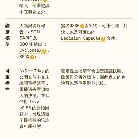
輸入。部署協調
不在範圍之外。
證
人類與管線報
簽名
DSSE
產出物：可達性圖、判
?
據
告：JSON、
決，以及可匯出的
模
SARIF 及
Decision Capsule
套件。
?
型
SBOM 輸出（
CycloneDX
，
?
SPDX
）。
?
可
N/S — Trivy 的
確定性重播清單會固定建議快照、
重
公開文件中並未
政策與分析器版本，因此過去的判
播
說明重播清單，
決可以逐位重跑並比較。
性
重播過去置頂輸
入的決策。在我
們對 Trivy
v0.55 的原始回
顧中，發現追蹤
了掃描時的諮詢
資料庫狀態。