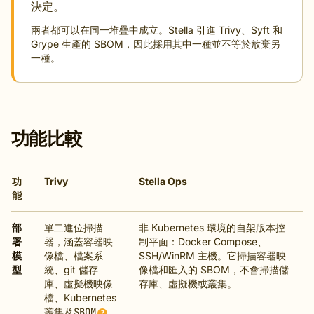
決定。
兩者都可以在同一堆疊中成立。Stella 引進 Trivy、Syft 和
Grype 生產的 SBOM，因此採用其中一種並不等於放棄另
一種。
功能比較
功
Trivy
Stella Ops
能
部
單二進位掃描
非 Kubernetes 環境的自架版本控
署
器，涵蓋容器映
制平面：Docker Compose、
模
像檔、檔案系
SSH/WinRM 主機。它掃描容器映
型
統、git 儲存
像檔和匯入的 SBOM，不會掃描儲
庫、虛擬機映像
存庫、虛擬機或叢集。
檔、Kubernetes
叢集及
SBOM
?