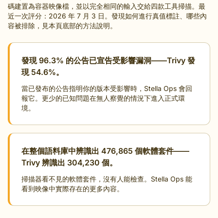
碼建置為容器映像檔，並以完全相同的輸入交給四款工具掃描。最
近一次評分：2026 年 7 月 3 日。發現如何進行真值標註、哪些內
容被排除，見本頁底部的方法說明。
發現 96.3% 的公告已宣告受影響漏洞——Trivy 發
現 54.6%。
當已發布的公告指明你的版本受影響時，Stella Ops 會回
報它。更少的已知問題在無人察覺的情況下進入正式環
境。
在整個語料庫中辨識出 476,865 個軟體套件——
Trivy 辨識出 304,230 個。
掃描器看不見的軟體套件，沒有人能檢查。Stella Ops 能
看到映像中實際存在的更多內容。