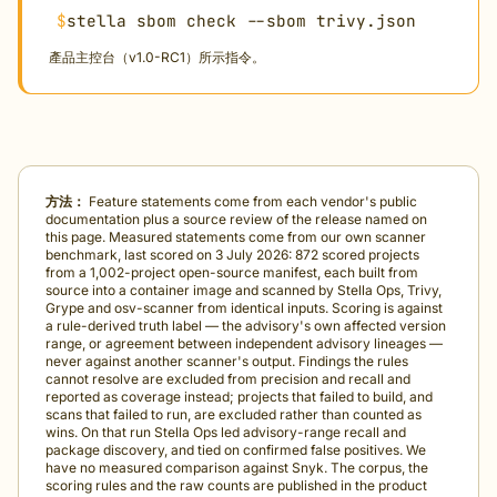
$
stella sbom check --sbom trivy.json
產品主控台（v1.0-RC1）所示指令。
方法：
Feature statements come from each vendor's public
documentation plus a source review of the release named on
this page. Measured statements come from our own scanner
benchmark, last scored on 3 July 2026: 872 scored projects
from a 1,002-project open-source manifest, each built from
source into a container image and scanned by Stella Ops, Trivy,
Grype and osv-scanner from identical inputs. Scoring is against
a rule-derived truth label — the advisory's own affected version
range, or agreement between independent advisory lineages —
never against another scanner's output. Findings the rules
cannot resolve are excluded from precision and recall and
reported as coverage instead; projects that failed to build, and
scans that failed to run, are excluded rather than counted as
wins. On that run Stella Ops led advisory-range recall and
package discovery, and tied on confirmed false positives. We
have no measured comparison against Snyk. The corpus, the
scoring rules and the raw counts are published in the product