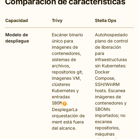
Comparación de características
Capacidad
Trivy
Stella Ops
Modelo de
Escáner binario
Autohospedado
despliegue
único para
plano de control
imágenes de
de liberación
contenedores,
para
sistemas de
infraestructuras
archivos,
sin Kubernetes:
repositorios git,
Docker
imágenes VM,
Compose,
clústeres
SSH/WinRM
Kubernetes y
hosts. Escanea
entradas
imágenes de
SBOM
.
contenedores y
?
SBOMs
DesplegarLa
importados; no
orquestación de
escanea
ment está fuera
repositorios,
del alcance.
máquinas