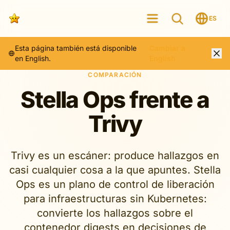
ES
Esta página también está disponible
Cambiar a
en English.
English
COMPARACIÓN
Stella Ops frente a
Trivy
Trivy es un escáner: produce hallazgos en
casi cualquier cosa a la que apuntes. Stella
Ops es un plano de control de liberación
para infraestructuras sin Kubernetes:
convierte los hallazgos sobre el
contenedor digests en decisiones de