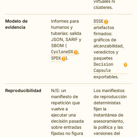
virtuales ni
clústeres.
Modelo de
Informes para
DSSE
?
evidencia
humanos y
artefactos
tuberías: salida
firmados:
JSON, SARIF y
gráficos de
SBOM (
alcanzabilidad,
CycloneDX
,
veredictos y
?
SPDX
).
paquetes
?
Decision
?
Capsule
exportables.
Reproducibilidad
N/S: un
Los manifiestos
manifiesto de
de reproducción
repetición que
deterministas
vuelve a
fijan la
ejecutar una
instantánea de
decisión pasada
asesoramiento,
sobre entradas
la política y las
fijadas no figura
versiones del