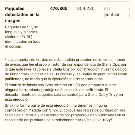
Paquetes
476.865
304.230
sin
sin
detectados en la
puntuar
pu
imagen
Paquetes de SO, de
lenguaje y binarios
distintos (PURL)
identificados en todo
el corpus.
* Las etiquetas de verdad de esta medida proceden del mismo almacén
de avisos que lee el propio motor de correspondencia de Stella Ops, por
lo que este nivel favorece a Stella Ops por construcción: nuestro código
de benchmark lo clasifica así. El corpus y las reglas de puntuación están
publicados, de modo que la ejecución puede reproducirse.
El control de falsos positivos terminó en 1,00 con empate a cuatro:
ninguna herramienta produjo un falso positivo confirmado. El
descubrimiento de paquetes solo se puntuó para Stella Ops y Trivy en
esta ejecución.
Snyk no formó parte de esta ejecución; no tenemos ninguna
comparación medida con Snyk. El corpus, las reglas de puntuación, las
reglas de auditoría y los artefactos por proyecto están publicados en el
repositorio del producto bajo tools/benchmarks/stella-vs-trivy/.