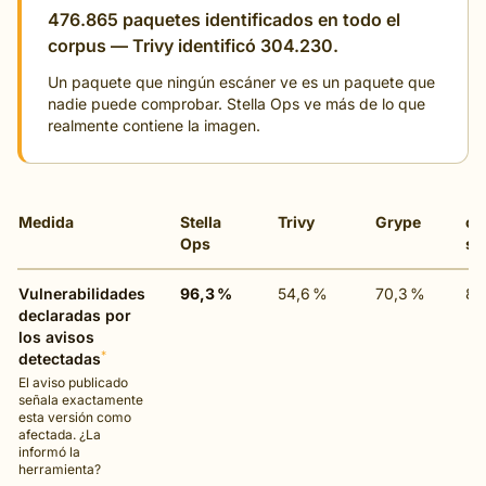
476.865 paquetes identificados en todo el
corpus — Trivy identificó 304.230.
Un paquete que ningún escáner ve es un paquete que
nadie puede comprobar. Stella Ops ve más de lo que
realmente contiene la imagen.
Medida
Stella
Trivy
Grype
os
Ops
sc
Vulnerabilidades
96,3 %
54,6 %
70,3 %
89
declaradas por
los avisos
*
detectadas
El aviso publicado
señala exactamente
esta versión como
afectada. ¿La
informó la
herramienta?