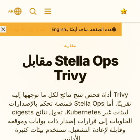
AR
هذه الصفحة متاحة أيضًا بـEnglish.
التبديل إلى English
مقارنة
Stella Ops مقابل
Trivy
Trivy أداة فحص تنتج نتائج لكل ما توجهها إليه
تقريبًا. أما Stella Ops فمنصة تحكم بالإصدارات
لبيئات غير Kubernetes، تحول نتائج digests
ويات إلى قرارات إصدار ذات بوابات وموقعة
ابلة لإعادة التشغيل. تستخدم بيئات كثيرة
الأداتين.