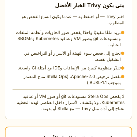
ن Trivy الخيار الأفضل
اختر Trivy — أو احتفظ به — عندما يكون اتساع الفحص هو
طلوب:
يد ملفًا تنفيذيًا واحدًا يفحص صور الحاويات وأنظمة الملفات
ومستودعات git وصور VM وعناقيد Kubernetes وSBOMs
حالية.
حتاج إلى فحص سوء التهيئة أو الأسرار أو التراخيص في
لتشغيل نفسه.
دّر منظومة كبيرة من الإضافات وIDE مع أمثلة CI واسعة.
تفضل ترخيص Apache-2.0. (Stella Ops متاح المصدر
جب BUSL-1.1.)
لا يفحص Stella Ops مستودعات git أو صور VM أو عناقيد
Kubernetes، ولا يكتشف الأسرار داخل العناصر. لهذه التغطية
ى أداة مثل Trivy — مع Stella أو بدونه.