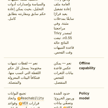
العامة ملف
والسياسة وإصدارات أدوات
إعادة تشغيل
التحليل، بحيث يمكن إعادة
يعيد قرارًا
حكم سابق ومقارنته بتطابق
سابقًا بمدخلات
كامل.
مثبتة. وفي
مراجعتنا
لمصدر Trivy
v0.55، تبعت
النتائج حالة
قاعدة التنبيهات
وقت الفحص.
Offline
نعم — يمكن
نعم — لقطات تنبيهات
capabilit
عكس قاعدة
مختومة؛ يسجل كل حكم
بيانات الثغرات
اللقطة التي حُسب منها،
للفحص
فتتكافأ البيئات المعزولة
المنفصل.
والمتصلة.
Policy
حدود الشدة
تجمع البوابات
model
ورموز الخروج؛
Reachability
واتخاذ
?
وتصفّي بيانات
قرارات
VEX
وقواعد
?
VEX
النتائج