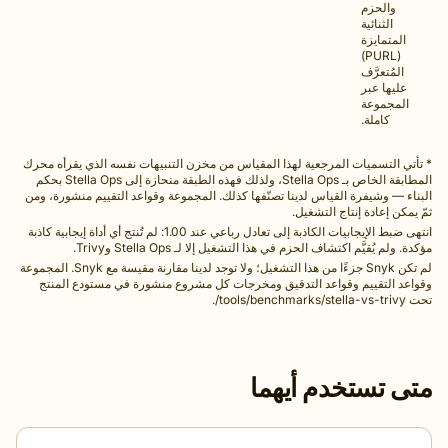
لحزم
لثنائية
مايزة
(PURL)
تعرَّف
ا عبر
موعة
املة.
لتسميات المرجعية لهذا المقياس من مخزن التنبيهات نفسه الذي يقرأه محرك
المطابقة الخاص بـ Stella Ops، ولذلك فهذه الطبقة منحازة إلى Stella Ops بحكم
وشيفرة القياس لدينا تصنّفها كذلك. المجموعة وقواعد التقييم منشورة، ومن
إعادة إنتاج التشغيل.
انتهى ضبط الإيجابيات الكاذبة إلى تعادل رباعي عند 1.00: لم تُنتج أي أداة إيجابية كاذبة
ُقيَّم اكتشاف الحزم في هذا التشغيل إلا لـ Stella Ops وTrivy.
لم تكن Snyk جزءًا من هذا التشغيل؛ ولا توجد لدينا مقارنة مقيسة مع Snyk. المجموعة
لتقييم وقواعد التدقيق ومخرجات كل مشروع منشورة في مستودع المنتج
تستخدم أيهما