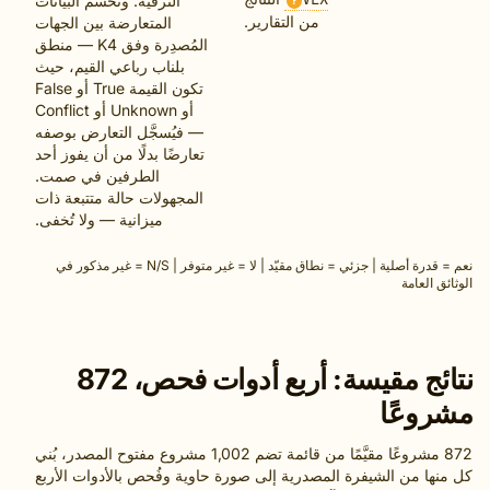
الترقية. وتُحسم البيانات
?
من التقارير.
المتعارضة بين الجهات
المُصدِرة وفق K4 — منطق
بلناب رباعي القيم، حيث
تكون القيمة True أو False
أو Unknown أو Conflict
— فيُسجَّل التعارض بوصفه
تعارضًا بدلًا من أن يفوز أحد
الطرفين في صمت.
المجهولات حالة متتبعة ذات
ميزانية — ولا تُخفى.
نعم = قدرة أصلية | جزئي = نطاق مقيّد | لا = غير متوفر | N/S = غير مذكور في
عامة
نتائج مقيسة: أربع أدوات فحص، 872
عًا
872 مشروعًا مقيَّمًا من قائمة تضم 1,002 مشروع مفتوح المصدر، بُني
 من الشيفرة المصدرية إلى صورة حاوية وفُحص بالأدوات الأربع