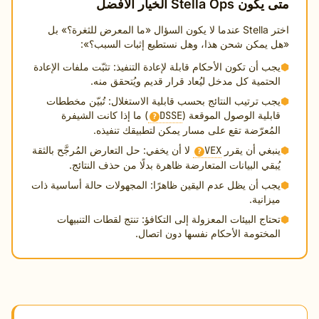
 Stella Ops الخيار الأفضل
اختر Stella عندما لا يكون السؤال «ما المعرض للثغرة؟» بل
 يمكن شحن هذا، وهل نستطيع إثبات السبب؟»:
جب أن تكون الأحكام قابلة لإعادة التنفيذ: تثبّت ملفات الإعادة
لحتمية كل مدخل ليُعاد قرار قديم ويُتحقق منه.
جب ترتيب النتائج بحسب قابلية الاستغلال: تُبيّن مخططات
ابلية الوصول الموقعة (
DSSE
) ما إذا كانت الشيفرة
?
لمُعرّضة تقع على مسار يمكن لتطبيقك تنفيذه.
نبغي أن يقرر
VEX
لا أن يخفي: حل التعارض المُرجَّح بالثقة
?
ُبقي البيانات المتعارضة ظاهرة بدلًا من حذف النتائج.
جب أن يظل عدم اليقين ظاهرًا: المجهولات حالة أساسية ذات
يزانية.
حتاج البيئات المعزولة إلى التكافؤ: تنتج لقطات التنبيهات
لمختومة الأحكام نفسها دون اتصال.