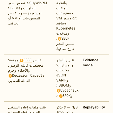
وأنظمة
SSH/WinRM. تفحص صور
الملفات
الحاويات وSBOMs
ومستودعات
المستوردة — ولا تفحص
git وصور VM
المستودعات أو VM أو
وعناقيد
العناقيد.
Kubernetes
ومدخلات
.
SBOM
?
تنسيق النشر
خارج نطاقها.
Evidenc
تقارير للبشر
عناصر
DSSE
موقعة:
?
model
والمسارات:
مخططات قابلية الوصول
مخرجات
والأحكام وحزم
JSON
Decision Capsule
?
وSARIF
القابلة للتصدير.
وSBOM (
CycloneDX
?
و
SPDX
).
?
Replayabi
N/S — لا تذكر
تثبّت ملفات إعادة التشغيل
وثائق Trivy
الحتمية لقطة التنبيهات