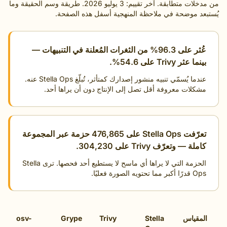
من مدخلات متطابقة. آخر تقييم: 3 يوليو 2026. طريقة وسم الحقيقة وما
 موضحة في ملاحظة المنهجية أسفل هذه الصفحة.
عُثر على 96.3% من الثغرات المُعلنة في التنبيهات —
ر Trivy على 54.6%.
عندما يُسمّي تنبيه منشور إصدارك كمتأثر، تُبلّغ Stella Ops عنه.
لات معروفة أقل تصل إلى الإنتاج دون أن يراها أحد.
تعرّفت Stella Ops على 476,865 حزمة عبر المجموعة
— وتعرّف Trivy على 304,230.
الحزمة التي لا يراها أي ماسح لا يستطيع أحد فحصها. ترى Stella
لصورة فعليًا.
قياس
Stella
Trivy
Grype
osv-