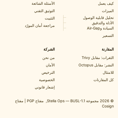
مل
الأسئلة الشائعة
التوثيق التقني
ابلية الوصول
التثبيت
التدقيق
مراجعة أمان المورّد
Ai
الشركة
قابل Trivy
من نحن
 Octopus
الأمان
الترخيص
ارنات
الخصوصية
إشعار قانوني
BUSL-1.1
,
مفتاح PGP
|
مفتاح