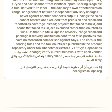
Grype and osv-scanner from identical inputs. Scoring is aga
a rule-derived truth label — the advisory's own affected ver
range, or agreement between independent advisory lineage
never against another scanner's output. Findings the r
cannot resolve are excluded from precision and recall
reported as coverage instead; projects that failed to build,
scans that failed to run, are excluded rather than counte
wins. On that run Stella Ops led advisory-range recall
package discovery, and tied on confirmed false positives
have no measured comparison against Snyk. The corpus, 
scoring rules and the raw counts are published in the pro
repository under tools/benchmarks/stella-vs-trivy/. Capabili
change; verify current behaviour with each vendor. تعتمد بيانات
قابلية الإعادة على مراجعة مصدر Trivy v0.55؛ وتعكس الخلايا الأخرى وثائق
امة.
كنت ترى أن أي معلومة قديمة أو غير صحيحة، يرجى التواصل عبر
.
hello@stella-ops