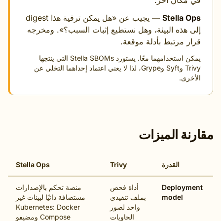
مكان آخر.
Stella 
— يجيب عن «هل يمكن ترقية هذا digest
 هذه البيئة، وهل نستطيع إثبات السبب؟». ومخرجه
ر مرتبط بأدلة موقعة.
يمكن استخدامهما معًا. يستورد Stella SBOMs التي ينتجها
Trivy وSyft وGrype، لذا لا يعني اعتماد إحداهما التخلي عن
خرى.
نة الميزات
القدرة
Trivy
Stella Ops
Deploym
أداة فحص
منصة تحكم بالإصدارات
model
بملف تنفيذي
مستضافة ذاتيًا لبيئات غير
واحد لصور
Kubernetes: Docker
الحاويات
Compose ومضيفو