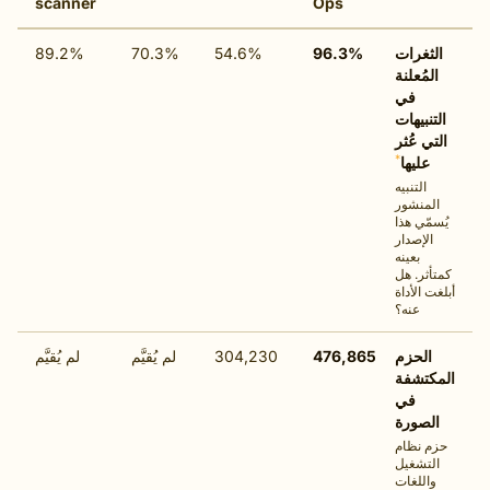
scanner
Ops
غرات
96.3%
54.6%
70.3%
89.2%
ُعلنة
في
بيهات
 عُثر
*
ليها
لتنبيه
نشور
ي هذا
إصدار
بعينه
ر. هل
الأداة
عنه؟
لحزم
476,865
304,230
لم يُقيَّم
لم يُقيَّم
تشفة
في
صورة
نظام
شغيل
للغات