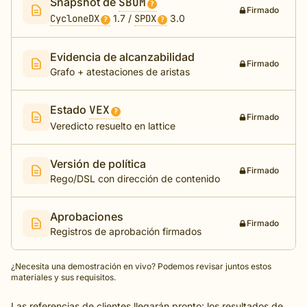
Snapshot de
SBOM
?
Firmado
CycloneDX
1.7 /
SPDX
3.0
?
?
Evidencia de alcanzabilidad
Firmado
Grafo + atestaciones de aristas
Estado
VEX
?
Firmado
Veredicto resuelto en lattice
Versión de política
Firmado
Rego/DSL con dirección de contenido
Aprobaciones
Firmado
Registros de aprobación firmados
¿Necesita una demostración en vivo? Podemos revisar juntos estos
materiales y sus requisitos.
Las referencias de clientes llegarán pronto: los resultados de