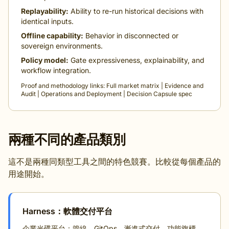
Replayability:
Ability to re-run historical decisions with
identical inputs.
Offline capability:
Behavior in disconnected or
sovereign environments.
Policy model:
Gate expressiveness, explainability, and
workflow integration.
Proof and methodology links:
Full market matrix
|
Evidence and
Audit
|
Operations and Deployment
|
Decision Capsule spec
兩種不同的產品類別
這不是兩種同類型工具之間的特色競賽。比較從每個產品的
用途開始。
Harness：軟體交付平台
企業光碟平台：管線、GitOps、漸進式交付、功能旗標、