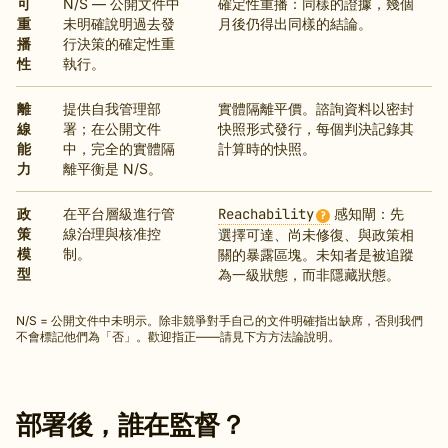
可
N/S — 公開文件中
確定性重播：同樣的證據，幾個
重
未明確說明過去發
月後仍得出同樣的結論。
播
行決策的確定性重
性
執行。
離
提供自我管理部
實體隔離平價。諮詢資料以密封
線
署；在公開文件
快照形式發行，每個判決記錄其
能
中，完全的實體隔
計算時的快照。
力
離平衡是 N/S。
政
在平台層級進行管
Reachability
感知閘：先
?
策
線治理與核准控
選擇可達、尚未修復、與政策相
模
制。
關的暴露區塊。未知者是被追蹤
型
為一級狀態，而非隱藏狀態。
N/S = 公開文件中未明示。除非競爭對手自己的文件明確指出缺席，否則我們
不會標記他們為「否」。歡迎指正——請見下方方法論說明。
部署後，誰在監督？