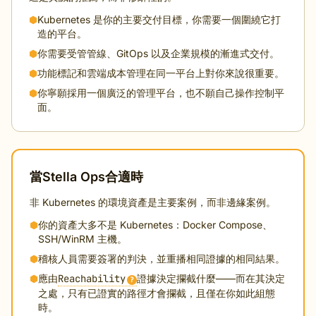
⬢
Kubernetes 是你的主要交付目標，你需要一個圍繞它打
造的平台。
⬢
你需要受管管線、GitOps 以及企業規模的漸進式交付。
⬢
功能標記和雲端成本管理在同一平台上對你來說很重要。
⬢
你寧願採用一個廣泛的管理平台，也不願自己操作控制平
面。
當Stella Ops合適時
非 Kubernetes 的環境資產是主要案例，而非邊緣案例。
⬢
你的資產大多不是 Kubernetes：Docker Compose、
SSH/WinRM 主機。
⬢
稽核人員需要簽署的判決，並重播相同證據的相同結果。
⬢
應由
Reachability
證據決定攔截什麼——而在其決定
?
之處，只有已證實的路徑才會攔截，且僅在你如此組態
時。