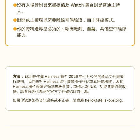
⬢
沒有入場管制員來捕捉偏差;Watch 舞台則是普通主持
人。
⬢
斷開或主權環境需要離線奇偶驗證，而非降級模式。
⬢
你的資料邊界是必須的：歐洲廠商、自架、具備空中隔隙
能力。
方法：
此比較依據 Harness 截至 2026 年七月公開的產品文件與發
行說明。我們未對 Harness 進行實際操作評估或原始碼稽核，因此
Harness 欄位僅陳述類別層級事實，或標示為 N/S。功能會隨時間改
變。請查閱各供應商的官方文件確認目前行為。
如果你認為某些資訊過時或不正確，請聯絡
hello@stella-ops.org
。