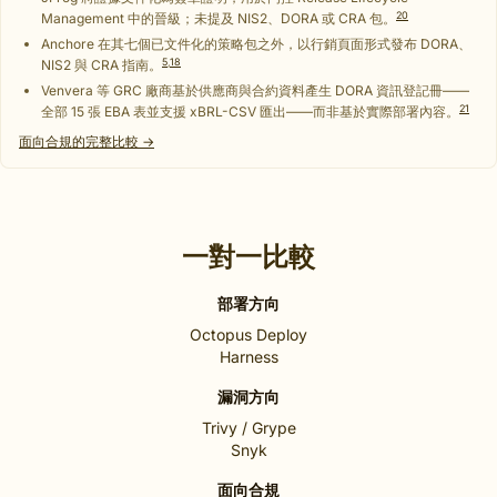
20
Management 中的晉級；未提及 NIS2、DORA 或 CRA 包。
Anchore 在其七個已文件化的策略包之外，以行銷頁面形式發布 DORA、
5
,
18
NIS2 與 CRA 指南。
Venvera 等 GRC 廠商基於供應商與合約資料產生 DORA 資訊登記冊——
21
全部 15 張 EBA 表並支援 xBRL-CSV 匯出——而非基於實際部署內容。
面向合規的完整比較 →
一對一比較
部署方向
Octopus Deploy
Harness
漏洞方向
Trivy / Grype
Snyk
面向合規