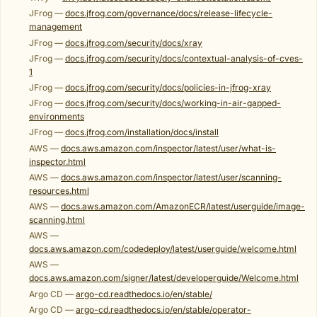
JFrog —
docs.jfrog.com/governance/docs/release-lifecycle-
management
JFrog —
docs.jfrog.com/security/docs/xray
JFrog —
docs.jfrog.com/security/docs/contextual-analysis-of-cves-
1
JFrog —
docs.jfrog.com/security/docs/policies-in-jfrog-xray
JFrog —
docs.jfrog.com/security/docs/working-in-air-gapped-
environments
JFrog —
docs.jfrog.com/installation/docs/install
AWS —
docs.aws.amazon.com/inspector/latest/user/what-is-
inspector.html
AWS —
docs.aws.amazon.com/inspector/latest/user/scanning-
resources.html
AWS —
docs.aws.amazon.com/AmazonECR/latest/userguide/image-
scanning.html
AWS —
docs.aws.amazon.com/codedeploy/latest/userguide/welcome.html
AWS —
docs.aws.amazon.com/signer/latest/developerguide/Welcome.html
Argo CD —
argo-cd.readthedocs.io/en/stable/
Argo CD —
argo-cd.readthedocs.io/en/stable/operator-