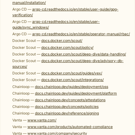
manual/installation/
Argo CD —
argo-cd.readthedocs.io/en/stable/user-guide/gpg-
verification/
Argo CD —
argo-cd.readthedocs.io/en/stable/user-
guide/sync_windows/
Argo CD —
argo-cd.readthedocs.io/en/stable/operator-manual/rbac/
Docker Scout —
docs.docker.com/scout/
Docker Scout —
docs.docker.com/scout/policy/
Docker Scout —
docs.docker.com/scout/deep-dive/data-handling/
Docker Scout —
docs.docker.com/scout/deep-dive/advisory-db-
sources/
Docker Scout —
docs.docker.com/scout/guides/vex/
Docker Scout —
docs.docker.com/scout/integrations/
Chainloop —
docs.chainloop.dev/guides/deployment/oss
Chainloop —
docs.chainloop.dev/guides/deployment/platform
Chainloop —
docs.chainloop.dev/concepts/attestations
Chainloop —
docs.chainloop.dev/concepts/policies
Chainloop —
docs.chainloop.dev/reference/signing
Vanta —
www.vanta.com/
Vanta —
www.vanta.com/products/automated-compliance
Vanta —
www.vanta.com/company/security