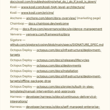
docs.kosli.com/troubleshooting/what_do_i_do_if_kosli_is_down/
Kosli —
www.kosli.com/kosli-high-level-architecture/
Kosli —
www.kosli.com/pricing/
Anchore —
anchore.com/sbom/dora-overview/
(marketing page)
Chainloop —
docs.chainloop.dev/welcome
JFrog —
docs.jfrog.com/governance/docs/evidence-management
Venvera —
venvera.com/frameworks/dora
Sigstore —
github.com/sigstore/cosign/blob/main/specs/SIGNATURE_SPEC.md
Octopus Deploy —
octopus.com/docs/infrastructure/deployment-
targets
Octopus Deploy —
octopus.com/docs/releases/lifecycles
Octopus Deploy —
octopus.com/docs/deployments
Octopus Deploy —
octopus.com/docs/installation
Octopus Deploy —
octopus.com/docs/infrastructure/deployment-
targets/offline-package-drop
Octopus Deploy —
octopus.com/docs/projects/built-in-step-
templates/manual-intervention-and-approvals
Harness —
developer.harness.io/docs/continuous-delivery/cd-
integrations/
Harness —
developer.harness.io/docs/self-managed-enterprise-