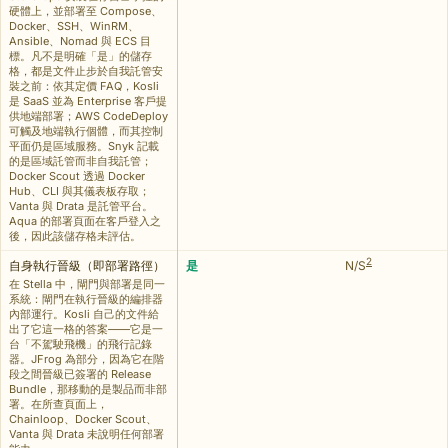
硬體上，並部署至 Compose、
Docker、SSH、WinRM、
Ansible、Nomad 與 ECS 目
標。凡不是明確「是」的儲存
格，都是文件止步於自我託管安
裝之前：依其定價 FAQ，Kosli
是 SaaS 並為 Enterprise 客戶提
供地端部署；AWS CodeDeploy
可觸及地端執行個體，而其控制
平面仍是區域服務。Snyk 記載
的是區域託管而非自我託管；
Docker Scout 透過 Docker
Hub、CLI 與其儀表板存取；
Vanta 與 Drata 是託管平台。
Aqua 的部署頁面在客戶登入之
後，因此該儲存格未評估。
2
自身執行晉級（即部署路徑）
是
N/S
在 Stella 中，閘門與部署是同一
系統：閘門在執行晉級的編排器
內部運行。Kosli 自己的文件給
出了它這一格的答案——它是一
台「不駕駛飛機」的飛行記錄
器。JFrog 為部分，因為它在階
段之間晉級已簽署的 Release
Bundle，那移動的是製品而非部
署。在所查頁面上，
Chainloop、Docker Scout、
Vanta 與 Drata 未說明任何部署