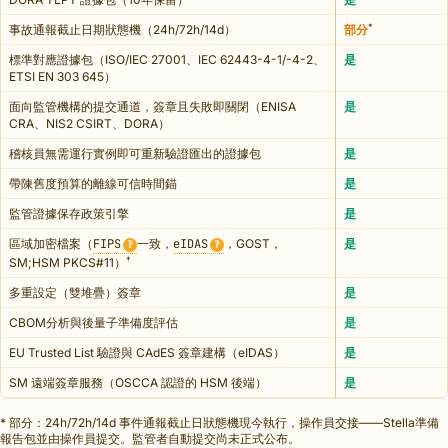
*
事故通報截止日期狀態機（24h/72h/14d）
部分
標準對應證據包（ISO/IEC 27001、IEC 62443-4-1/-4-2、
是
ETSI EN 303 645）
面向監管機構的提交通道，簽章且失敗即關閉（ENISA
是
CRA、NIS2 CSIRT、DORA）
稽核員無需運行實例即可重新驗證匯出的證據包
是
帶陳舊度預算的離線可信時間錨
是
監管證據保存政策引擎
是
區域加密檔案（
FIPS
一致，
eIDAS
，GOST，
是
?
?
†
SM;HSM PKCS#11）
多重設定（雙堆疊）簽章
是
CBOM分析與後量子準備度評估
是
EU Trusted List 驗證與 CAdES 簽章建構（eIDAS）
是
SM 遠端簽章服務（OSCCA 認證的 HSM 後端）
是
* 部分：24h/72h/14d 事件通報截止日狀態機現今執行，操作員交接——Stella準備
報告包並由操作員提交。監管者自動提交尚未正式公布。