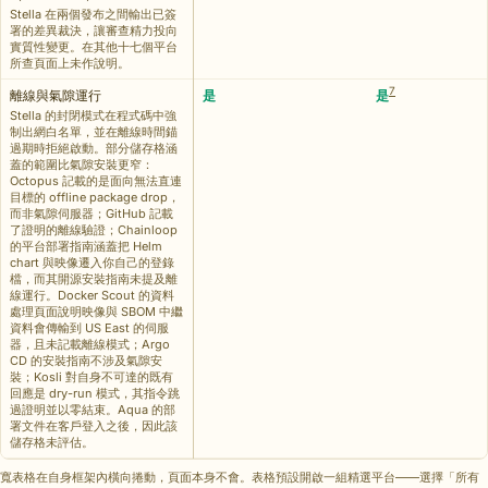
Stella 在兩個發布之間輸出已簽
署的差異裁決，讓審查精力投向
實質性變更。在其他十七個平台
所查頁面上未作說明。
7
離線與氣隙運行
是
是
Stella 的封閉模式在程式碼中強
制出網白名單，並在離線時間錨
過期時拒絕啟動。部分儲存格涵
蓋的範圍比氣隙安裝更窄：
Octopus 記載的是面向無法直連
目標的 offline package drop，
而非氣隙伺服器；GitHub 記載
了證明的離線驗證；Chainloop
的平台部署指南涵蓋把 Helm
chart 與映像遷入你自己的登錄
檔，而其開源安裝指南未提及離
線運行。Docker Scout 的資料
處理頁面說明映像與 SBOM 中繼
資料會傳輸到 US East 的伺服
器，且未記載離線模式；Argo
CD 的安裝指南不涉及氣隙安
裝；Kosli 對自身不可達的既有
回應是 dry-run 模式，其指令跳
過證明並以零結束。Aqua 的部
署文件在客戶登入之後，因此該
儲存格未評估。
寬表格在自身框架內橫向捲動，頁面本身不會。表格預設開啟一組精選平台——選擇「所有