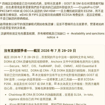
† 四個設定檔都是已交付的程式碼，並明示其邊界：GOST 與 SM 在任何環境都可驗
證，但生產環境簽章需要我們並不提供的已認證外部提供方——CryptoPro CSP、
PKCS#11 HSM 或 OSCCA 認證的 SM HSM——且主機拒絕回退到 ES256，而不是
破壞主權保證。eIDAS 與 FIPS 設定檔目前由國際 ECDSA 堆疊提供：是設定標籤，
不是已驗證的密碼模組。
啟用後會以保守的僅證據模式開始收集證據；這並不聲稱符合法規要求。營運者始終
仍是受監管的決策者。
請參閱依規定包包覆蓋範圍、所有權標籤及已知缺口 →
·
Availability and sanctions
notice →
沒有直接競爭者——截至 2026 年 7 月 28–29 日
截至 2026 年 7 月 28–29 日，所查閱的平台中沒有一個同時文件化 NIS2、
DORA 或 CRA 證據包與區域密碼學。Anchore 文件中的策略包表列出七個包
——Secure、NIST、CIS、FedRAMP、DoD、CMMC、ASD Essential 8
5
——其中沒有 NIS2、DORA 或 CRA；
其 DORA 頁面是行銷指南，到達頁不
18
等於已交付的策略包。
本次複核中沒有平台文件化對發布證據的 GOST 或
SM 簽章；cosign 的簽章規範——這裡事實上的工具鏈——要求 ECDSA-
22
P256，未提及任何 GOST 或 SM 方案。
本次為英文文件複核：對西方廠商
信心高，全球範圍中等。策略包庫會變動——決策前請自行查核。
Chainloop 將 CRA 與 DORA 列為驅動因素，並透過 SLSA、in-toto、
19
sigstore 或你自己的 PKI 簽章證據。
JFrog 將證據文件化為簽章證明，用於門控 Release Lifecycle