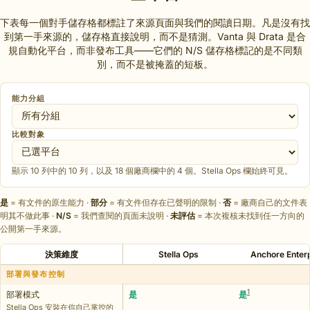
下表每一個對手儲存格都標註了來源頁面與我們的閱讀日期。凡是沒有找
到第一手來源的，儲存格直接說明，而不是猜測。Vanta 與 Drata 是合
規自動化平台，而非發布工具——它們的 N/S 儲存格標記的是不同類
別，而不是被掩蓋的短板。
能力分組
比較對象
顯示 10 列中的 10 列，以及 18 個廠商欄中的 4 個。Stella Ops 欄始終可見。
是
= 有文件的原生能力 ·
部分
= 有文件但存在已聲明的限制 ·
否
= 廠商自己的文件表
明其不做此事 ·
N/S
= 我們查閱的頁面未說明 ·
未評估
= 本次複核未找到任一方向的
公開第一手來源。
決策維度
Stella Ops
Anchore Enterp
部署與發布控制
1
部署模式
是
是
Stella Ops 安裝在你自己掌控的