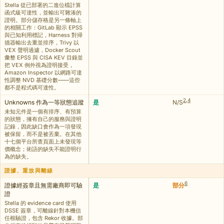
Stella 從已部署的二進位檔計算
函式級可達性，並輸出可雜湊的
證明。部分儲存格是另一條軸上
的相關工作：GitLab 顯示 EPSS
與已知利用標記，Harness 對掃
描器輸出去重並排序，Trivy 以
VEX 聲明過濾，Docker Scout
彙整 EPSS 與 CISA KEV 目錄並
把 VEX 例外視為證明接受，
Amazon Inspector 以網路可達
性調整 NVD 基礎分數——這些
都不是程式碼可達性。
2
,
4
Unknowns 作為一等狀態追蹤
是
N/S
未知元件是一個有排序、有預算
的狀態，擁有自己的服務與證明
記錄，因此缺口會作為一項發現
被保留，而不是被丟棄。在其他
十七個平台所查頁面上未發現等
價概念；術語的缺失不能證明行
為的缺失。
證據、重放與離線
6
證據經簽章且無需廠商即可驗
是
部分
證
Stella 的 evidence card 使用
DSSE 簽章，可離線針對本機信
任根驗證，包含 Rekor 收據。部