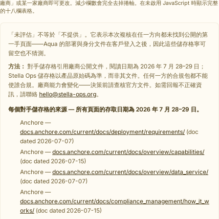
廠商」或某一家廠商即可更改。減少欄數會完全去掉捲軸。在未啟用 JavaScript 時顯示完整
的十八欄表格。
「未評估」不等於「不提供」。它表示本次複核在任一方向都未找到公開的第
一手頁面——Aqua 的部署與身分文件在客戶登入之後，因此這些儲存格寧可
留空也不猜測。
方法：
對手儲存格引用廠商公開文件，閱讀日期為 2026 年 7 月 28–29 日；
Stella Ops 儲存格以產品原始碼為準，而非其文件。任何一方的合規包都不能
使誰合規。廠商能力會變化——決策前請查核官方文件。如需回報不正確資
訊，請聯絡
hello@stella-ops.org
。
每個對手儲存格的來源 — 所有頁面的存取日期為 2026 年 7 月 28–29 日。
Anchore —
docs.anchore.com/current/docs/deployment/requirements/
(doc
dated 2026-07-07)
Anchore —
docs.anchore.com/current/docs/overview/capabilities/
(doc dated 2026-07-15)
Anchore —
docs.anchore.com/current/docs/overview/data_service/
(doc dated 2026-07-07)
Anchore —
docs.anchore.com/current/docs/compliance_management/how_it_w
orks/
(doc dated 2026-07-15)