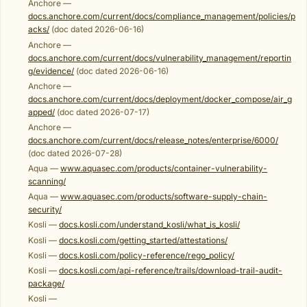
Anchore —
docs.anchore.com/current/docs/compliance_management/policies/p
acks/
(doc dated 2026-06-16)
Anchore —
docs.anchore.com/current/docs/vulnerability_management/reportin
g/evidence/
(doc dated 2026-06-16)
Anchore —
docs.anchore.com/current/docs/deployment/docker_compose/air_g
apped/
(doc dated 2026-07-17)
Anchore —
docs.anchore.com/current/docs/release_notes/enterprise/6000/
(doc dated 2026-07-28)
Aqua —
www.aquasec.com/products/container-vulnerability-
scanning/
Aqua —
www.aquasec.com/products/software-supply-chain-
security/
Kosli —
docs.kosli.com/understand_kosli/what_is_kosli/
Kosli —
docs.kosli.com/getting_started/attestations/
Kosli —
docs.kosli.com/policy-reference/rego_policy/
Kosli —
docs.kosli.com/api-reference/trails/download-trail-audit-
package/
Kosli —