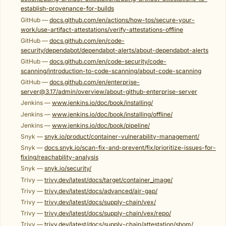
establish-provenance-for-builds
GitHub —
docs.github.com/en/actions/how-tos/secure-your-
work/use-artifact-attestations/verify-attestations-offline
GitHub —
docs.github.com/en/code-
security/dependabot/dependabot-alerts/about-dependabot-alerts
GitHub —
docs.github.com/en/code-security/code-
scanning/introduction-to-code-scanning/about-code-scanning
GitHub —
docs.github.com/en/enterprise-
server@3.17/admin/overview/about-github-enterprise-server
Jenkins —
www.jenkins.io/doc/book/installing/
Jenkins —
www.jenkins.io/doc/book/installing/offline/
Jenkins —
www.jenkins.io/doc/book/pipeline/
Snyk —
snyk.io/product/container-vulnerability-management/
Snyk —
docs.snyk.io/scan-fix-and-prevent/fix/prioritize-issues-for-
fixing/reachability-analysis
Snyk —
snyk.io/security/
Trivy —
trivy.dev/latest/docs/target/container_image/
Trivy —
trivy.dev/latest/docs/advanced/air-gap/
Trivy —
trivy.dev/latest/docs/supply-chain/vex/
Trivy —
trivy.dev/latest/docs/supply-chain/vex/repo/
Trivy —
trivy.dev/latest/docs/supply-chain/attestation/sbom/