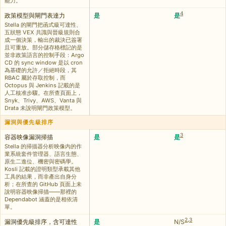
能力。
4
政策模型與閘門表達力
是
是
Stella 的閘門把函式級可達性、
五狀態 VEX 共識與晉級規則合
成一個決策，輸出的裁決已簽署
且可重放。部分儲存格標記的是
並非政策語言的控制手段：Argo
CD 的 sync window 是以 cron
為基礎的允許／拒絕時段，其
RBAC 屬於存取控制，而
Octopus 與 Jenkins 記載的是
人工核准步驟。在所查頁面上，
Snyk、Trivy、AWS、Vanta 與
Drata 未說明閘門政策模型。
漏洞與優先級排序
3
容器映像漏洞掃描
是
是
Stella 的掃描器分析映像內的作
業系統套件管理器、語言生態、
原生二進位、機密與密碼學。
Kosli 記載的證明類型承載其他
工具的結果，而非產出自身分
析；在所查的 GitHub 頁面上未
說明容器映像掃描——那裡的
Dependabot 涵蓋的是相依清
單。
2
,
3
漏洞優先級排序，含可達性
是
N/S