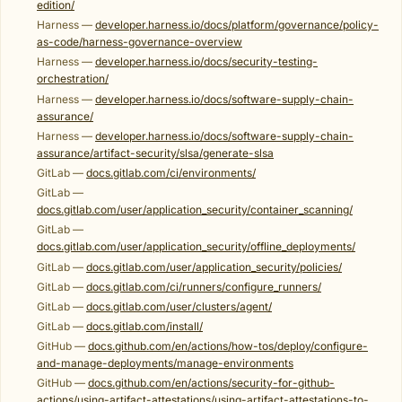
edition/
Harness —
developer.harness.io/docs/platform/governance/policy-
as-code/harness-governance-overview
Harness —
developer.harness.io/docs/security-testing-
orchestration/
Harness —
developer.harness.io/docs/software-supply-chain-
assurance/
Harness —
developer.harness.io/docs/software-supply-chain-
assurance/artifact-security/slsa/generate-slsa
GitLab —
docs.gitlab.com/ci/environments/
GitLab —
docs.gitlab.com/user/application_security/container_scanning/
GitLab —
docs.gitlab.com/user/application_security/offline_deployments/
GitLab —
docs.gitlab.com/user/application_security/policies/
GitLab —
docs.gitlab.com/ci/runners/configure_runners/
GitLab —
docs.gitlab.com/user/clusters/agent/
GitLab —
docs.gitlab.com/install/
GitHub —
docs.github.com/en/actions/how-tos/deploy/configure-
and-manage-deployments/manage-environments
GitHub —
docs.github.com/en/actions/security-for-github-
actions/using-artifact-attestations/using-artifact-attestations-to-