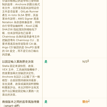
分儲存格標記的是帶有已聲明限
制的簽章：Anchore 的匯出格式
有文件，但所查頁面未說明這些
文件是否簽署；GitLab Runner
產生 in-toto SLSA 聲明，其簽
署未作說明；AWS Signer 透過
Notation 為容器映像簽章，同時
自行管理金鑰材料；Kosli 記載
SHA256 指紋識別與稽核包下
載，但未說明該包已簽署；
Chainloop 自身的簽章參考文件
把驗證導向 Chainloop CLI，並
要求透過其他管道取得 CA 鏈。
Argo CD 驗證的是 GnuPG 簽署
的 Git 提交，而不是它自己輸出
的證據。
8
以固定輸入重跑歷史決策
是
N/S
Stella 固定來源快照、政策、
VEX 文件、工具鏈與隨機種子，
然後重放兩次並驗證決定性。
Anchore 在設計上記載了另一種
模型：合規狀態持續保持最新，
並在資產、政策或漏洞資料變動
時重新評估。本次評閱中沒有其
他平台記載從固定輸入重跑一次
過去的決策。
2
兩個版本之間的簽章風險增量
是
部分
（smart-diff）