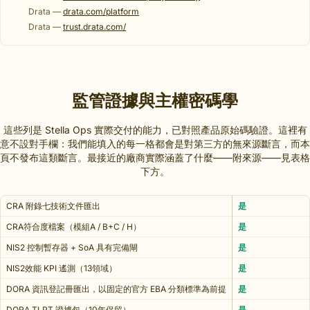
Drata —
drata.com/platform
Drata —
trust.drata.com/
監管證據與主權密碼學
這些列是 Stella Ops 實際交付的能力，已對照產品原始碼驗證。這裡有
意不設對手欄：我們能填入的每一格都會是對第三方的無來源斷言，而本
頁不發布這類斷言。最接近的廠商實際涵蓋了什麼——附來源——見表格
下方。
CRA 附錄七技術文件匯出
是
CRA符合度檔案（模組A / B+C / H）
是
NIS2 控制暫存器 + SoA 具有完備閘
是
NIS2效能 KPI 遙測（13領域）
是
DORA 資訊登記冊匯出，以固定的官方 EBA 分類標準為前提
是
DORA TLPT 證據包（10年保留）
是