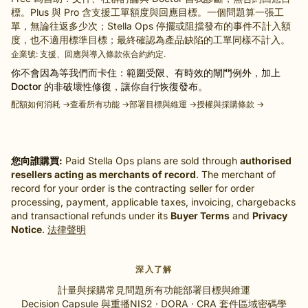
標。Plus 與 Pro 含支援工單額度與回應目標。一個問題算一張工
單，無論往返多少次；Stella Ops 停擺或阻擋發布的事件不計入額
度，也不適用標準目標；最終確認為產品缺陷的工單同樣不計入。
企業號: 支援、回應與導入條款依合約約定.
你不會因為等我們而卡住：範圍受限、有時效的閘門例外，加上
Doctor 的非破壞性修復，讓你自行恢復發布。
配額如何消耗 →
查看所有功能 →
部署目標與維運 →
授權與採購條款 →
您向誰購買:
Paid Stella Ops plans are sold through
authorised
resellers acting as merchants of record
. The merchant of
record for your order is the contracting seller for order
processing, payment, applicable taxes, invoicing, chargebacks
and transactional refunds under its
Buyer Terms
and
Privacy
Notice
.
法律聲明
深入了解
計量與採購常見問題
所有功能
部署目標與維運
Decision Capsule 與重播
NIS2 · DORA · CRA 套件
區域密碼學