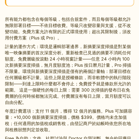
所有能力都包含在每個等級，包括合規套件，而且每個等級都允許
無限部署目標——不依目標收費。等級只改變容量與支援，從不改
變功能。免費方案允許有限的正式環境使用；超出其限制後，須改
用付費方案（Plus 或 Pro）。
計量的運作方式：環境是邏輯部署邊界，新摘要深度掃描是對某個
唯一映像摘要的首次深度分析。重新檢查已見過的摘要不消耗任何
額度。免費層級按滾動 24 小時視窗計量——任意 24 小時內 100
次新摘要深度掃描，無月度額度池；Plus 按日曆月計量，Pro 掃描
不限量。環境與新摘要深度掃描是僅有的兩個計量軸：部署目標在
任何層級都不計量。這些上限是授權條款，而非軟體中的執行階段
限制——到達上限時什麼都不會停止；免費授予就是條款所允許的
範圍。 這是一個硬性的每日上限：需要 300 次掃描的發布日在免
費層的任何時候都無法完成。付費層沒有每日上限，當月額度可以
自由分配。
年度計費選項：支付 11 個月，獲得 12 個月的服務。Plus 可加購容
量：+10,000 個新摘要深度掃描，價格 $399。價格均未含加值
稅；任何適用的加值稅或銷售稅，由登記商戶於結帳時依您所在地
與稅務狀態判定並收取。
Free 為自助：文件、社群討論與 Doctor 自我診斷，無合約回應目