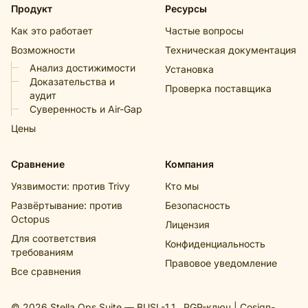
Продукт
Ресурсы
Как это работает
Частые вопросы
Возможности
Техническая документация
Анализ достижимости
Установка
Доказательства и
Проверка поставщика
аудит
Суверенность и Air-Gap
Цены
Сравнение
Компания
Уязвимости: против Trivy
Кто мы
Развёртывание: против
Безопасность
Octopus
Лицензия
Для соответствия
Конфиденциальность
требованиям
Правовое уведомление
Все сравнения
© 2026 Stella Ops Suite —
BUSL-1.1
,
PGP-ключ
|
Cosign-