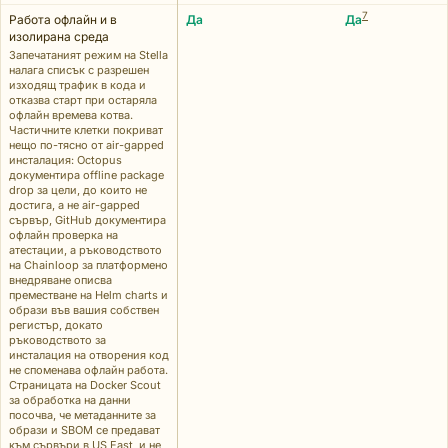
7
Работа офлайн и в
Да
Да
изолирана среда
Запечатаният режим на Stella
налага списък с разрешен
изходящ трафик в кода и
отказва старт при остаряла
офлайн времева котва.
Частичните клетки покриват
нещо по-тясно от air-gapped
инсталация: Octopus
документира offline package
drop за цели, до които не
достига, а не air-gapped
сървър, GitHub документира
офлайн проверка на
атестации, а ръководството
на Chainloop за платформено
внедряване описва
преместване на Helm charts и
образи във вашия собствен
регистър, докато
ръководството за
инсталация на отворения код
не споменава офлайн работа.
Страницата на Docker Scout
за обработка на данни
посочва, че метаданните за
образи и SBOM се предават
към сървъри в US East, и не