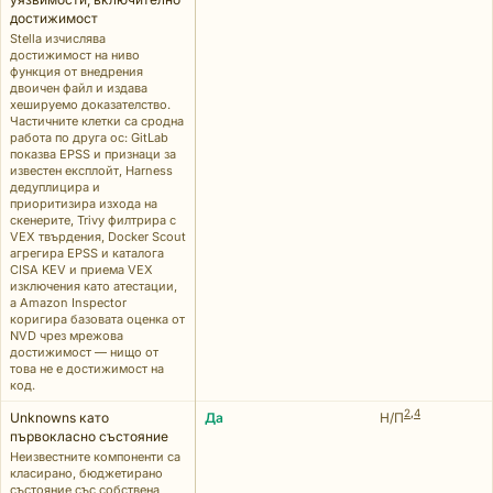
достижимост
Stella изчислява
достижимост на ниво
функция от внедрения
двоичен файл и издава
хешируемо доказателство.
Частичните клетки са сродна
работа по друга ос: GitLab
показва EPSS и признаци за
известен експлойт, Harness
дедуплицира и
приоритизира изхода на
скенерите, Trivy филтрира с
VEX твърдения, Docker Scout
агрегира EPSS и каталога
CISA KEV и приема VEX
изключения като атестации,
а Amazon Inspector
коригира базовата оценка от
NVD чрез мрежова
достижимост — нищо от
това не е достижимост на
код.
2
,
4
Unknowns като
Да
Н/П
първокласно състояние
Неизвестните компоненти са
класирано, бюджетирано
състояние със собствена