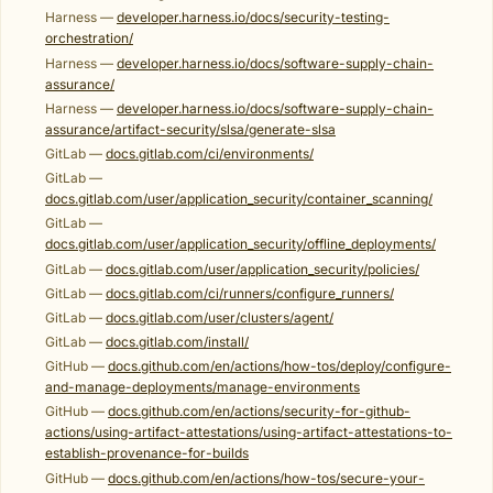
Harness —
developer.harness.io/docs/security-testing-
orchestration/
Harness —
developer.harness.io/docs/software-supply-chain-
assurance/
Harness —
developer.harness.io/docs/software-supply-chain-
assurance/artifact-security/slsa/generate-slsa
GitLab —
docs.gitlab.com/ci/environments/
GitLab —
docs.gitlab.com/user/application_security/container_scanning/
GitLab —
docs.gitlab.com/user/application_security/offline_deployments/
GitLab —
docs.gitlab.com/user/application_security/policies/
GitLab —
docs.gitlab.com/ci/runners/configure_runners/
GitLab —
docs.gitlab.com/user/clusters/agent/
GitLab —
docs.gitlab.com/install/
GitHub —
docs.github.com/en/actions/how-tos/deploy/configure-
and-manage-deployments/manage-environments
GitHub —
docs.github.com/en/actions/security-for-github-
actions/using-artifact-attestations/using-artifact-attestations-to-
establish-provenance-for-builds
GitHub —
docs.github.com/en/actions/how-tos/secure-your-