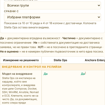
СРАВНИ С
Показани са 10 от 10 реда и 4 от 18 колони с доставчици. Колоната
Stella Ops остава винаги видима.
Да
= документирана вградена възможност ·
Частично
= документирано с
посочено ограничение ·
Не
= собствената документация на доставчика
заявява, че не прави това ·
Н/П
= не е посочено в прегледаните страници ·
Не е оценено
= не е намерен публичен първоизточник в нито една посока.
Измерение на решението
Stella Ops
Anchore Enterp
ВНЕДРЯВАНЕ И КОНТРОЛ НА РЕЛИЙЗИ
1
Модел на внедряване
Да
Да
Stella Ops се инсталира на
хардуер, който вие
контролирате, и внедрява
към цели Compose, Docker,
SSH, WinRM, Ansible, Nomad
и ECS. Клетките, които не са
чисто Да, са документация,
която спира преди