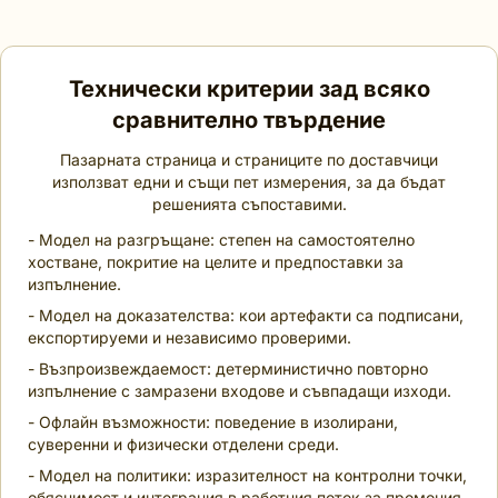
Технически критерии зад всяко
сравнително твърдение
Пазарната страница и страниците по доставчици
използват едни и същи пет измерения, за да бъдат
решенията съпоставими.
- Модел на разгръщане: степен на самостоятелно
хостване, покритие на целите и предпоставки за
изпълнение.
- Модел на доказателства: кои артефакти са подписани,
експортируеми и независимо проверими.
- Възпроизвеждаемост: детерминистично повторно
изпълнение с замразени входове и съвпадащи изходи.
- Офлайн възможности: поведение в изолирани,
суверенни и физически отделени среди.
- Модел на политики: изразителност на контролни точки,
обяснимост и интеграция в работния поток за промоция.