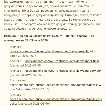
Методология:
Клетките за конкурентите цитират публична
документация на доставчиците, прочетена на 28–29 юли 2026 г.;
клетките за Stella Ops са проверени спрямо изходния код на
продукта, а не спрямо документацията му. Нито един пакет, от която
и да е страна, не прави никого съответстващ. Възможностите се
променят — проверете официалната документация, преди да решите.
За да съобщите неточност:
hello@stella-ops.org
.
Източници за всяка клетка на конкурент — Всички страници са
прегледани на 28–29 юли 2026 г.
Anchore —
docs.anchore.com/current/docs/deployment/requirements/
(doc
dated 2026-07-07)
Anchore —
docs.anchore.com/current/docs/overview/capabilities/
(doc dated 2026-07-15)
Anchore —
docs.anchore.com/current/docs/overview/data_service/
(doc dated 2026-07-07)
Anchore —
docs.anchore.com/current/docs/compliance_management/how_it_w
orks/
(doc dated 2026-07-15)
Anchore —
docs.anchore.com/current/docs/compliance_management/policies/p
acks/
(doc dated 2026-06-16)