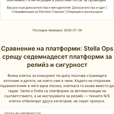
Връзки към доказателства и методология:
Доказателства и одит
|
Спецификация на Decision Capsule
|
Операции и разгръщане
Последна проверка: 2026-07-29
Сравнение на платформи: Stella Ops
срещу седемнадесет платформи за
релийз и сигурност
Всяка клетка за конкурент по-долу посочва страницата
източник и датата, на която сме я чели. Където не открихме
първоизточник в нито една посока, клетката го казва вместо да
гадае. Vanta и Drata са платформи за автоматизация на
съответствието, а не инструменти за релийз — техните N/S
клетки отбелязват друга категория, не скрит пропуск.
ГРУПА ВЪЗМОЖНОСТИ