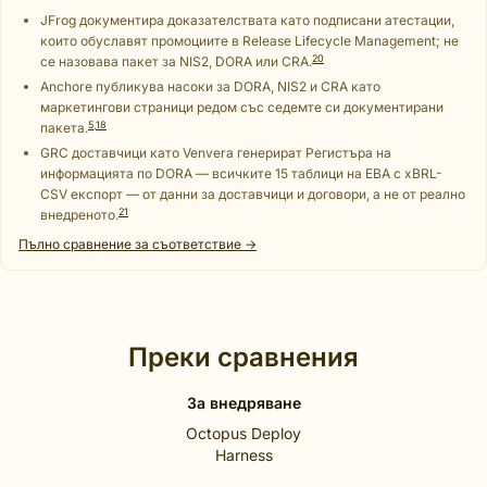
JFrog документира доказателствата като подписани атестации,
които обуславят промоциите в Release Lifecycle Management; не
20
се назовава пакет за NIS2, DORA или CRA.
Anchore публикува насоки за DORA, NIS2 и CRA като
маркетингови страници редом със седемте си документирани
5
,
18
пакета.
GRC доставчици като Venvera генерират Регистъра на
информацията по DORA — всичките 15 таблици на EBA с xBRL-
CSV експорт — от данни за доставчици и договори, а не от реално
21
внедреното.
Пълно сравнение за съответствие →
Преки сравнения
За внедряване
Octopus Deploy
Harness