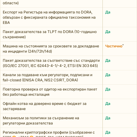
области)
Експорт на Регистъра на информацията по DORA,
Да
обвързан с фиксираната официална таксономия на
EBA
Пакет доказателства за TLPT по DORA (10-годишно
Да
съхранение)
*
Машина на състоянията за сроковете за докладване
Частично
на инциденти (24h/72h/14d)
Пакет доказателства за съответствие със стандарти
Да
(ISO/IEC 27001, IEC 62443-4-1/-4-2, ETSI EN 303 645)
Канали за подаване към регулатори, подписани и
Да
fail-closed (ENISA CRA, NIS2 CSIRT, DORA)
Повторна проверка от одитор на експортиран пакет
Да
без работеща инсталация
Офлайн котва на доверено време с бюджет за
Да
застаряване
Механизъм за политики за съхранение на
Да
регулаторни доказателства
Регионални криптографски профили (съобразени с
Да
†