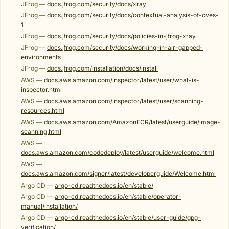
JFrog —
docs.jfrog.com/security/docs/xray
JFrog —
docs.jfrog.com/security/docs/contextual-analysis-of-cves-
1
JFrog —
docs.jfrog.com/security/docs/policies-in-jfrog-xray
JFrog —
docs.jfrog.com/security/docs/working-in-air-gapped-
environments
JFrog —
docs.jfrog.com/installation/docs/install
AWS —
docs.aws.amazon.com/inspector/latest/user/what-is-
inspector.html
AWS —
docs.aws.amazon.com/inspector/latest/user/scanning-
resources.html
AWS —
docs.aws.amazon.com/AmazonECR/latest/userguide/image-
scanning.html
AWS —
docs.aws.amazon.com/codedeploy/latest/userguide/welcome.html
AWS —
docs.aws.amazon.com/signer/latest/developerguide/Welcome.html
Argo CD —
argo-cd.readthedocs.io/en/stable/
Argo CD —
argo-cd.readthedocs.io/en/stable/operator-
manual/installation/
Argo CD —
argo-cd.readthedocs.io/en/stable/user-guide/gpg-
verification/