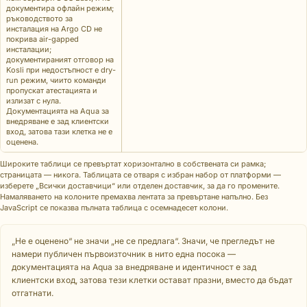
документира офлайн режим;
ръководството за
инсталация на Argo CD не
покрива air-gapped
инсталации;
документираният отговор на
Kosli при недостъпност е dry-
run режим, чиито команди
пропускат атестацията и
излизат с нула.
Документацията на Aqua за
внедряване е зад клиентски
вход, затова тази клетка не е
оценена.
Широките таблици се превъртат хоризонтално в собствената си рамка;
страницата — никога. Таблицата се отваря с избран набор от платформи —
изберете „Всички доставчици“ или отделен доставчик, за да го промените.
Намаляването на колоните премахва лентата за превъртане напълно. Без
JavaScript се показва пълната таблица с осемнадесет колони.
„Не е оценено“ не значи „не се предлага“. Значи, че прегледът не
намери публичен първоизточник в нито една посока —
документацията на Aqua за внедряване и идентичност е зад
клиентски вход, затова тези клетки остават празни, вместо да бъдат
отгатнати.