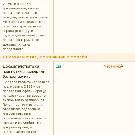
услуга и записи с
доказателства, така че
липсата се води като
находка, вместо да отпадне.
Не открихме еквивалентно
понятие в прегледаните
страници на другите
седемнадесет платформи;
липсата на термина не
доказва липса на
поведението.
ДОКАЗАТЕЛСТВА, ПОВТОРЕНИЕ И ОФЛАЙН
6
Доказателствата са
Да
Частично
подписани и проверими
без доставчика
Evidence картите на Stella са
подписани с DSSE и се
проверяват офлайн срещу
локален корен на доверие,
включително разписки от
Rekor. Частичните клетки
отбелязват подписване,
документирано с
ограничение: експортните
формати на Anchore са
документирани, но
подписването на тези