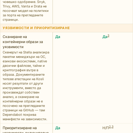
човешко одобрение. Snyk,
Trivy, AWS, Vanta и Drata не
посочват модел на политики
за порта на прегледаните
страници.
УЯЗВИМОСТИ И ПРИОРИТИЗИРАНЕ
3
Сканиране на
Да
Да
контейнерни образи за
уязвимости
Скенерът на Stella анализира
пакетни мениджъри на ОС,
езикови екосистеми, native
двоични файлове, тайни и
криптография вътре в
образа. Документираните
типове атестации на Kosli
носят резултати от други
инструменти, вместо да
произвеждат собствен
анализ, а сканиране на
контейнерни образи не е
посочено на прегледаните
страници на GitHub — там
Dependabot покрива
манифести на зависимости.
2
,
3
Приоритизиране на
Да
Н/П
уязвимости, включително