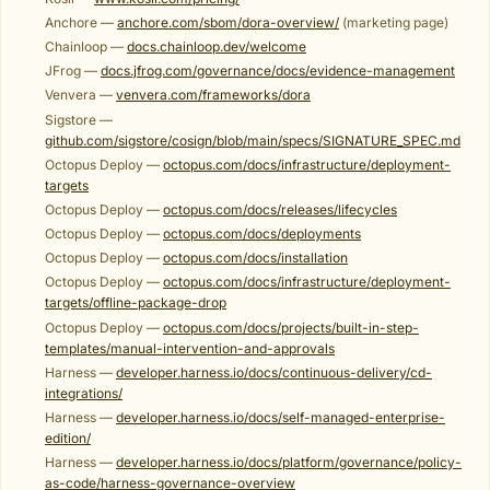
Anchore —
anchore.com/sbom/dora-overview/
(marketing page)
Chainloop —
docs.chainloop.dev/welcome
JFrog —
docs.jfrog.com/governance/docs/evidence-management
Venvera —
venvera.com/frameworks/dora
Sigstore —
github.com/sigstore/cosign/blob/main/specs/SIGNATURE_SPEC.md
Octopus Deploy —
octopus.com/docs/infrastructure/deployment-
targets
Octopus Deploy —
octopus.com/docs/releases/lifecycles
Octopus Deploy —
octopus.com/docs/deployments
Octopus Deploy —
octopus.com/docs/installation
Octopus Deploy —
octopus.com/docs/infrastructure/deployment-
targets/offline-package-drop
Octopus Deploy —
octopus.com/docs/projects/built-in-step-
templates/manual-intervention-and-approvals
Harness —
developer.harness.io/docs/continuous-delivery/cd-
integrations/
Harness —
developer.harness.io/docs/self-managed-enterprise-
edition/
Harness —
developer.harness.io/docs/platform/governance/policy-
as-code/harness-governance-overview