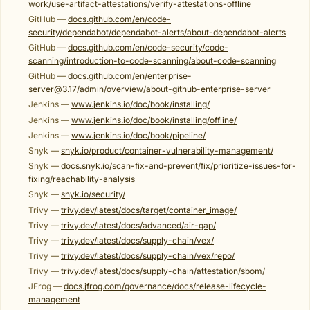
work/use-artifact-attestations/verify-attestations-offline
GitHub —
docs.github.com/en/code-
security/dependabot/dependabot-alerts/about-dependabot-alerts
GitHub —
docs.github.com/en/code-security/code-
scanning/introduction-to-code-scanning/about-code-scanning
GitHub —
docs.github.com/en/enterprise-
server@3.17/admin/overview/about-github-enterprise-server
Jenkins —
www.jenkins.io/doc/book/installing/
Jenkins —
www.jenkins.io/doc/book/installing/offline/
Jenkins —
www.jenkins.io/doc/book/pipeline/
Snyk —
snyk.io/product/container-vulnerability-management/
Snyk —
docs.snyk.io/scan-fix-and-prevent/fix/prioritize-issues-for-
fixing/reachability-analysis
Snyk —
snyk.io/security/
Trivy —
trivy.dev/latest/docs/target/container_image/
Trivy —
trivy.dev/latest/docs/advanced/air-gap/
Trivy —
trivy.dev/latest/docs/supply-chain/vex/
Trivy —
trivy.dev/latest/docs/supply-chain/vex/repo/
Trivy —
trivy.dev/latest/docs/supply-chain/attestation/sbom/
JFrog —
docs.jfrog.com/governance/docs/release-lifecycle-
management