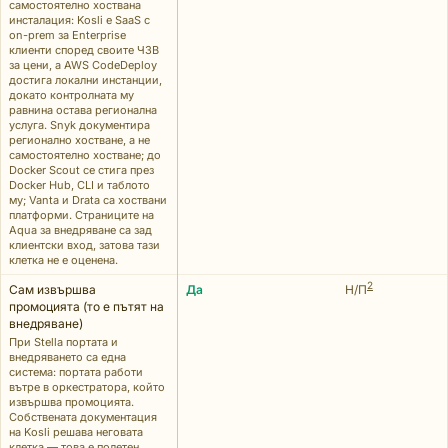
самостоятелно хоствана
инсталация: Kosli е SaaS с
on-prem за Enterprise
клиенти според своите ЧЗВ
за цени, а AWS CodeDeploy
достига локални инстанции,
докато контролната му
равнина остава регионална
услуга. Snyk документира
регионално хостване, а не
самостоятелно хостване; до
Docker Scout се стига през
Docker Hub, CLI и таблото
му; Vanta и Drata са хоствани
платформи. Страниците на
Aqua за внедряване са зад
клиентски вход, затова тази
клетка не е оценена.
2
Сам извършва
Да
Н/П
промоцията (то е пътят на
внедряване)
При Stella портата и
внедряването са една
система: портата работи
вътре в оркестратора, който
извършва промоцията.
Собствената документация
на Kosli решава неговата
клетка — това е полетен