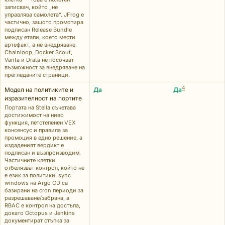
записвач, който „не
управлява самолета“. JFrog е
частично, защото промотира
подписан Release Bundle
между етапи, което мести
артефакт, а не внедряване.
Chainloop, Docker Scout,
Vanta и Drata не посочват
възможност за внедряване на
прегледаните страници.
4
Модел на политиките и
Да
Да
изразителност на портите
Портата на Stella съчетава
достижимост на ниво
функция, петстепенен VEX
консенсус и правила за
промоция в едно решение, а
издаденият вердикт е
подписан и възпроизводим.
Частичните клетки
отбелязват контрол, който не
е език за политики: sync
windows на Argo CD са
базирани на cron периоди за
разрешаване/забрана, а
RBAC е контрол на достъпа,
докато Octopus и Jenkins
документират стъпка за