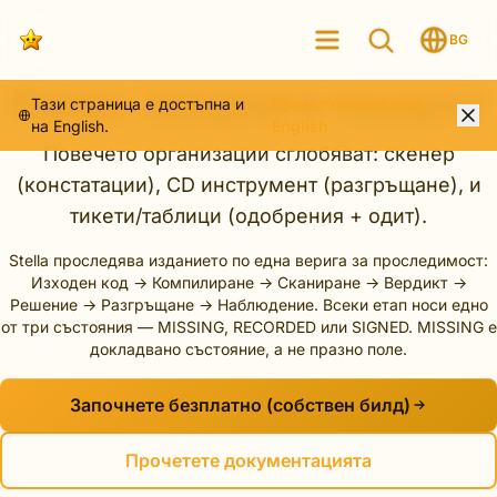
BG
Какво предлага пазарът
Тази страница е достъпна и
Превключване към
на English.
English
Повечето организации сглобяват: скенер
(констатации), CD инструмент (разгръщане), и
тикети/таблици (одобрения + одит).
Stella проследява изданието по една верига за проследимост:
Изходен код → Компилиране → Сканиране → Вердикт →
Решение → Разгръщане → Наблюдение. Всеки етап носи едно
от три състояния — MISSING, RECORDED или SIGNED. MISSING е
докладвано състояние, а не празно поле.
Започнете безплатно (собствен билд)
Прочетете документацията