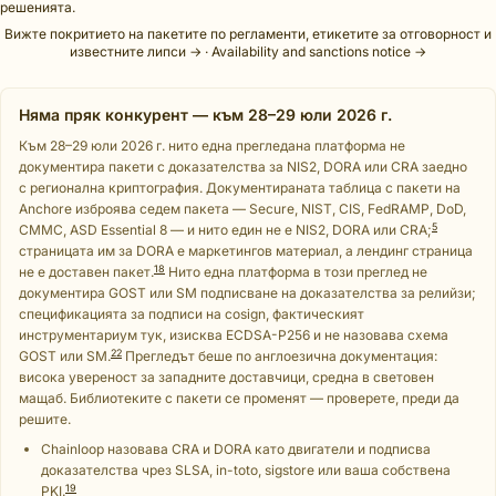
решенията.
Вижте покритието на пакетите по регламенти, етикетите за отговорност и
известните липси →
·
Availability and sanctions notice →
Няма пряк конкурент — към 28–29 юли 2026 г.
Към 28–29 юли 2026 г. нито една прегледана платформа не
документира пакети с доказателства за NIS2, DORA или CRA заедно
с регионална криптография. Документираната таблица с пакети на
Anchore изброява седем пакета — Secure, NIST, CIS, FedRAMP, DoD,
5
CMMC, ASD Essential 8 — и нито един не е NIS2, DORA или CRA;
страницата им за DORA е маркетингов материал, а лендинг страница
18
не е доставен пакет.
Нито една платформа в този преглед не
документира GOST или SM подписване на доказателства за релийзи;
спецификацията за подписи на cosign, фактическият
инструментариум тук, изисква ECDSA-P256 и не назовава схема
22
GOST или SM.
Прегледът беше по англоезична документация:
висока увереност за западните доставчици, средна в световен
мащаб. Библиотеките с пакети се променят — проверете, преди да
решите.
Chainloop назовава CRA и DORA като двигатели и подписва
доказателства чрез SLSA, in-toto, sigstore или ваша собствена
19
PKI.