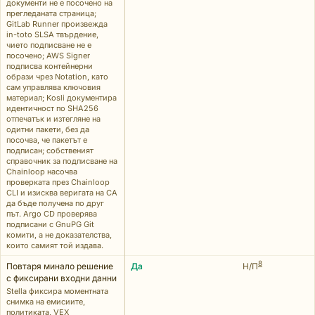
документи не е посочено на
прегледаната страница;
GitLab Runner произвежда
in-toto SLSA твърдение,
чието подписване не е
посочено; AWS Signer
подписва контейнерни
образи чрез Notation, като
сам управлява ключовия
материал; Kosli документира
идентичност по SHA256
отпечатък и изтегляне на
одитни пакети, без да
посочва, че пакетът е
подписан; собственият
справочник за подписване на
Chainloop насочва
проверката през Chainloop
CLI и изисква веригата на CA
да бъде получена по друг
път. Argo CD проверява
подписани с GnuPG Git
комити, а не доказателства,
които самият той издава.
8
Повтаря минало решение
Да
Н/П
с фиксирани входни данни
Stella фиксира моментната
снимка на емисиите,
политиката, VEX