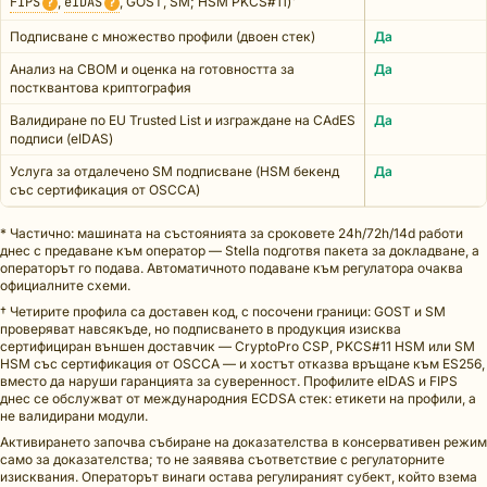
FIPS
,
eIDAS
, GOST, SM; HSM PKCS#11)
?
?
Подписване с множество профили (двоен стек)
Да
Анализ на CBOM и оценка на готовността за
Да
постквантова криптография
Валидиране по EU Trusted List и изграждане на CAdES
Да
подписи (eIDAS)
Услуга за отдалечено SM подписване (HSM бекенд
Да
със сертификация от OSCCA)
* Частично: машината на състоянията за сроковете 24h/72h/14d работи
днес с предаване към оператор — Stella подготвя пакета за докладване, а
операторът го подава. Автоматичното подаване към регулатора очаква
официалните схеми.
† Четирите профила са доставен код, с посочени граници: GOST и SM
проверяват навсякъде, но подписването в продукция изисква
сертифициран външен доставчик — CryptoPro CSP, PKCS#11 HSM или SM
HSM със сертификация от OSCCA — и хостът отказва връщане към ES256,
вместо да наруши гаранцията за суверенност. Профилите eIDAS и FIPS
днес се обслужват от международния ECDSA стек: етикети на профили, а
не валидирани модули.
Активирането започва събиране на доказателства в консервативен режим
само за доказателства; то не заявява съответствие с регулаторните
изисквания. Операторът винаги остава регулираният субект, който взема