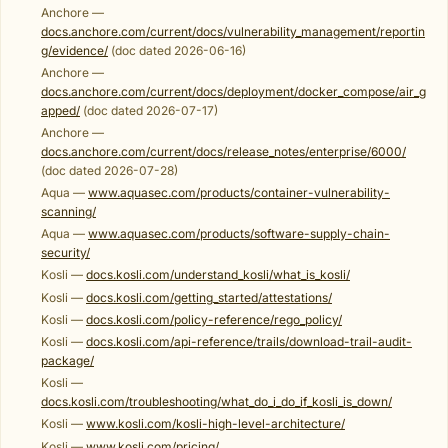
Anchore —
docs.anchore.com/current/docs/vulnerability_management/reportin
g/evidence/
(doc dated 2026-06-16)
Anchore —
docs.anchore.com/current/docs/deployment/docker_compose/air_g
apped/
(doc dated 2026-07-17)
Anchore —
docs.anchore.com/current/docs/release_notes/enterprise/6000/
(doc dated 2026-07-28)
Aqua —
www.aquasec.com/products/container-vulnerability-
scanning/
Aqua —
www.aquasec.com/products/software-supply-chain-
security/
Kosli —
docs.kosli.com/understand_kosli/what_is_kosli/
Kosli —
docs.kosli.com/getting_started/attestations/
Kosli —
docs.kosli.com/policy-reference/rego_policy/
Kosli —
docs.kosli.com/api-reference/trails/download-trail-audit-
package/
Kosli —
docs.kosli.com/troubleshooting/what_do_i_do_if_kosli_is_down/
Kosli —
www.kosli.com/kosli-high-level-architecture/
Kosli —
www.kosli.com/pricing/