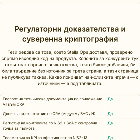
Регулаторни доказателства и
суверенна криптография
Тези редове са това, което Stella Ops доставя, проверено
спрямо изходния код на продукта. Колоните за конкуренти тук
отсъстват нарочно: всяка клетка, която бихме добавили, би
била твърдение без източник за трета страна, а тази страница
не публикува такива. Какво покриват най-близките играчи — с
източници — е под таблицата.
Експорт на техническа документация по приложение
Да
VII към CRA
Досие за съответствие по CRA (модул A / B+C / H)
Да
Регистър на контролите по NIS2 + SoA с контролна
Да
точка за пълнота
Телеметрия за KPI за ефективност по NIS2 (13
Да