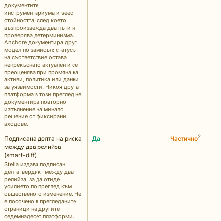
документите,
инструментариума и seed
стойността, след което
възпроизвежда два пъти и
проверява детерминизма.
Anchore документира друг
модел по замисъл: статусът
на съответствие остава
непрекъснато актуален и се
преоценява при промяна на
активи, политика или данни
за уязвимости. Никоя друга
платформа в този преглед не
документира повторно
изпълнение на минало
решение от фиксирани
входове.
2
Подписана делта на риска
Да
Частично
между два релийза
(smart-diff)
Stella издава подписан
делта-вердикт между два
релийза, за да отиде
усилието по преглед към
същественото изменение. Не
е посочено в прегледаните
страници на другите
седемнадесет платформи.