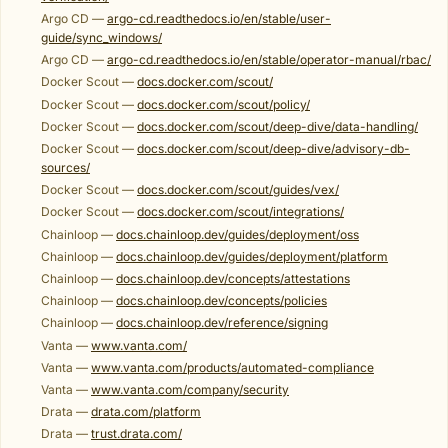
Argo CD —
argo-cd.readthedocs.io/en/stable/user-
guide/sync_windows/
Argo CD —
argo-cd.readthedocs.io/en/stable/operator-manual/rbac/
Docker Scout —
docs.docker.com/scout/
Docker Scout —
docs.docker.com/scout/policy/
Docker Scout —
docs.docker.com/scout/deep-dive/data-handling/
Docker Scout —
docs.docker.com/scout/deep-dive/advisory-db-
sources/
Docker Scout —
docs.docker.com/scout/guides/vex/
Docker Scout —
docs.docker.com/scout/integrations/
Chainloop —
docs.chainloop.dev/guides/deployment/oss
Chainloop —
docs.chainloop.dev/guides/deployment/platform
Chainloop —
docs.chainloop.dev/concepts/attestations
Chainloop —
docs.chainloop.dev/concepts/policies
Chainloop —
docs.chainloop.dev/reference/signing
Vanta —
www.vanta.com/
Vanta —
www.vanta.com/products/automated-compliance
Vanta —
www.vanta.com/company/security
Drata —
drata.com/platform
Drata —
trust.drata.com/