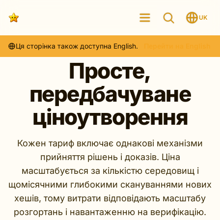
UK
Ця сторінка також доступна English.
Перейти на English
Просте,
передбачуване
ціноутворення
Кожен тариф включає однакові механізми
прийняття рішень і доказів. Ціна
масштабується за кількістю середовищ і
щомісячними глибокими скануваннями нових
хешів, тому витрати відповідають масштабу
розгортань і навантаженню на верифікацію.