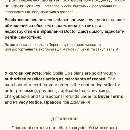
не зараховується.
Enterprise: Умови підтримки, реагування та
впровадження погоджуються в договорі.
Ви ніколи не лишаєтеся заблокованими в очікуванні на нас:
обмежений за обсягом і часом виняток гейта та
недеструктивні виправлення Doctor дають змогу відновити
релізи самостійно.
Як витрачається квота →
Переглянути всі можливості →
Цілі розгортання та експлуатація →
Умови ліцензії та закупівель →
У кого ви купуєте:
Paid Stella Ops plans are sold through
authorised resellers acting as merchants of record
. The
merchant of record for your order is the contracting seller for
order processing, payment, applicable taxes, invoicing,
chargebacks and transactional refunds under its
Buyer Terms
and
Privacy Notice
.
Правове повідомлення
ДЕТАЛЬНІШЕ
Поширені питання про облік і закупівлі
Усі можливості