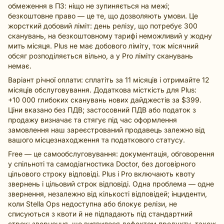
обмеження в ПЗ: ніщо не зупиняється на межі;
безкоштовне право — це те, що дозволяють умови. Це
жорсткий добовий ліміт: день релізу, що потребує 300
сканувань, на безкоштовному тарифі неможливий у жодну
мить місяця. Plus не має добового ліміту, тож місячний
обсяг розподіляється вільно, а у Pro ліміту сканувань
немає.
Варіант річної оплати: сплатіть за 11 місяців і отримайте 12
місяців обслуговування. Додаткова місткість для Plus:
+10 000 глибоких сканувань нових дайджестів за $399.
Ціни вказано без ПДВ; застосовний ПДВ або податок з
продажу визначає та стягує під час оформлення
замовлення наш зареєстрований продавець залежно від
вашого місцезнаходження та податкового статусу.
Free — це самообслуговування: документація, обговорення
у спільноті та самодіагностика Doctor, без договірного
цільового строку відповіді. Plus і Pro включають квоту
звернень і цільовий строк відповіді. Одна проблема — одне
звернення, незалежно від кількості відповідей; інциденти,
коли Stella Ops недоступна або блокує релізи, не
списуються з квоти й не підпадають під стандартний
строк; звернення, що виявилося дефектом продукту, також