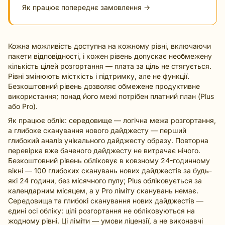
Як працює попереднє замовлення →
Кожна можливість доступна на кожному рівні, включаючи
пакети відповідності, і кожен рівень допускає необмежену
кількість цілей розгортання — плата за ціль не стягується.
Рівні змінюють місткість і підтримку, але не функції.
Безкоштовний рівень дозволяє обмежене продуктивне
використання; понад його межі потрібен платний план (Plus
або Pro).
Як працює облік: середовище — логічна межа розгортання,
а глибоке сканування нового дайджесту — перший
глибокий аналіз унікального дайджесту образу. Повторна
перевірка вже баченого дайджесту не витрачає нічого.
Безкоштовний рівень обліковує в ковзному 24-годинному
вікні — 100 глибоких сканувань нових дайджестів за будь-
які 24 години, без місячного пулу; Plus обліковується за
календарним місяцем, а у Pro ліміту сканувань немає.
Середовища та глибокі сканування нових дайджестів —
єдині осі обліку: цілі розгортання не обліковуються на
жодному рівні. Ці ліміти — умови ліцензії, а не виконавчі