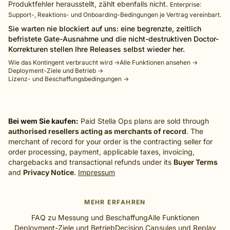
Produktfehler herausstellt, zählt ebenfalls nicht.
Enterprise:
Support-, Reaktions- und Onboarding-Bedingungen je Vertrag vereinbart.
Sie warten nie blockiert auf uns: eine begrenzte, zeitlich
befristete Gate-Ausnahme und die nicht-destruktiven Doctor-
Korrekturen stellen Ihre Releases selbst wieder her.
Wie das Kontingent verbraucht wird →
Alle Funktionen ansehen →
Deployment-Ziele und Betrieb →
Lizenz- und Beschaffungsbedingungen →
Bei wem Sie kaufen:
Paid Stella Ops plans are sold through
authorised resellers acting as merchants of record
. The
merchant of record for your order is the contracting seller for
order processing, payment, applicable taxes, invoicing,
chargebacks and transactional refunds under its
Buyer Terms
and
Privacy Notice
.
Impressum
MEHR ERFAHREN
FAQ zu Messung und Beschaffung
Alle Funktionen
Deployment-Ziele und Betrieb
Decision Capsules und Replay